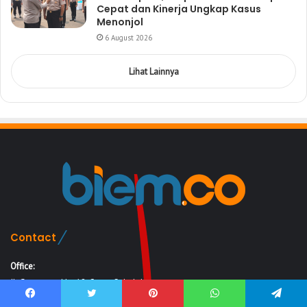
Cepat dan Kinerja Ungkap Kasus
Menonjol
6 August 2026
Lihat Lainnya
Contact
Office:
Jl. Gagunung No. 12, Curug Sekolah,
Bagendung, Kota Cilegon,
Facebook
Twitter
Pinterest
WhatsApp
Telegram