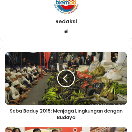
Redaksi
W
e
b
s
i
t
e
Seba Baduy 2015: Menjaga Lingkungan dengan
Budaya