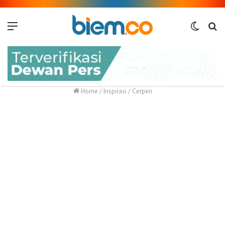
Menu
Switch
Me
skin
Home
/
Inspirasi
/
Cerpen