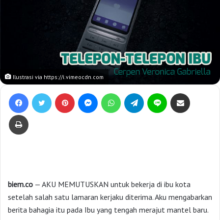
Ilustrasi via https://i.vimeocdn.com
Facebook
Twitter
Pinterest
Messenger
WhatsApp
Telegram
Line
Bagikan lewat e-Mail
Print
biem.co
— AKU MEMUTUSKAN untuk bekerja di ibu kota
setelah salah satu lamaran kerjaku diterima. Aku mengabarkan
berita bahagia itu pada Ibu yang tengah merajut mantel baru.