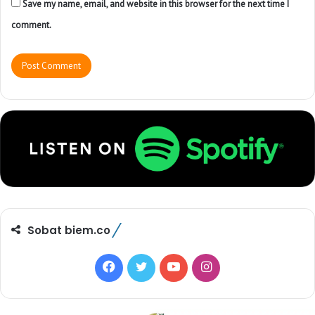
Save my name, email, and website in this browser for the next time I
comment.
Sobat biem.co
F
T
Y
I
a
w
o
n