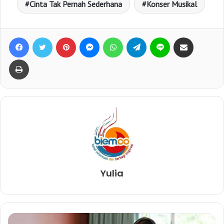
Cinta Tak Pernah Sederhana
Konser Musikal
Facebook
Twitter
Pinterest
Messenger
WhatsApp
Telegram
Line
Bagikan lewat e-Mail
Print
Yulia