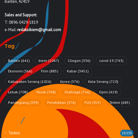
Banten, 42419
Sales and Support:
T: 0896-0429-1819
e-Mail:
redaksibiem@gmail.com
Tag
Banten
(641)
biem
(1047)
Cilegon
(336)
covid-19
(743)
Ekonomi
(366)
Film
(885)
Kabar
(3451)
Kabupaten Serang
(1026)
Korea
(376)
Kota Serang
(720)
Lebak
(708)
Musik
(768)
Olahraga
(716)
Opini
(419)
Pandeglang
(399)
Pendidikan
(376)
PLN
(355)
Terkini
(685)
Rubrik
Terkini
19,535