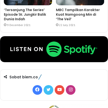
‘Tersanjung The Series’
MBC Tampilkan Karakter
Episode 1A: Jungkir Balik
Kuat Namgoong Min di
Dunia Indah
‘The Veil’
9 December 2021
22 July 2021
Sobat biem.co
F
T
Y
I
a
w
o
n