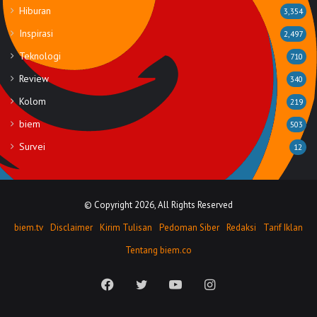
Hiburan
3,354
Inspirasi
2,497
Teknologi
710
Review
340
Kolom
219
biem
503
Survei
12
© Copyright 2026, All Rights Reserved
biem.tv
Disclaimer
Kirim Tulisan
Pedoman Siber
Redaksi
Tarif Iklan
Tentang biem.co
Facebook
Twitter
YouTube
Instagram