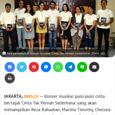
Para penampil di konser musikal 'Cinta Tak Pernah Sederhana'. (Foto: Ist).
Facebook
Twitter
Pinterest
Messenger
WhatsApp
Telegram
Line
Bagikan lewat e-Mail
Print
JAKARTA,
biem.co
— Konser musikal puisi-puisi cinta
bertajuk ‘Cinta Tak Pernah Sederhana’ yang akan
menampilkan Reza Rahadian, Marsha Timothy, Chelsea