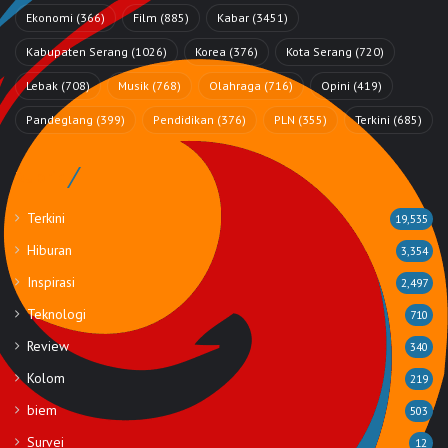
Ekonomi
(366)
Film
(885)
Kabar
(3451)
Kabupaten Serang
(1026)
Korea
(376)
Kota Serang
(720)
Lebak
(708)
Musik
(768)
Olahraga
(716)
Opini
(419)
Pandeglang
(399)
Pendidikan
(376)
PLN
(355)
Terkini
(685)
Rubrik
Terkini
19,535
Hiburan
3,354
Inspirasi
2,497
Teknologi
710
Review
340
Kolom
219
biem
503
Survei
12