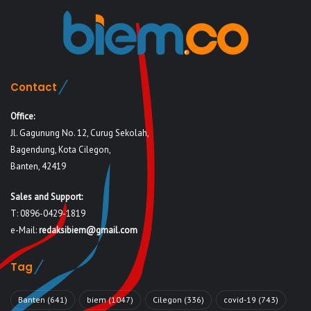
Contact
Office:
Jl. Gagunung No. 12, Curug Sekolah,
Bagendung, Kota Cilegon,
Banten, 42419
Sales and Support:
T: 0896-0429-1819
e-Mail:
redaksibiem@gmail.com
Tag
Banten
(641)
biem
(1047)
Cilegon
(336)
covid-19
(743)