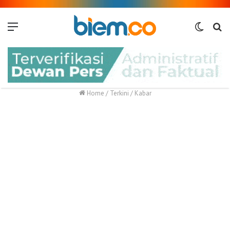
Menu
Switch
Me
skin
Home
/
Terkini
/
Kabar