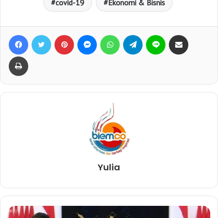
covid-19
Ekonomi & Bisnis
Facebook
Twitter
Pinterest
Messenger
WhatsApp
Telegram
Line
Bagikan lewat e-Mail
Print
Yulia