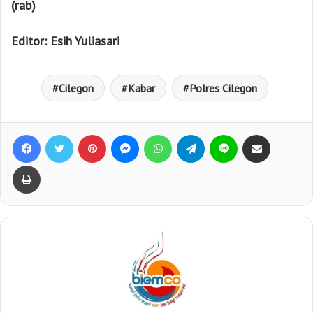
(rab)
Editor: Esih Yuliasari
Cilegon
Kabar
Polres Cilegon
Facebook
Twitter
Pinterest
Messenger
WhatsApp
Telegram
Line
Bagikan lewat e-Mail
Print