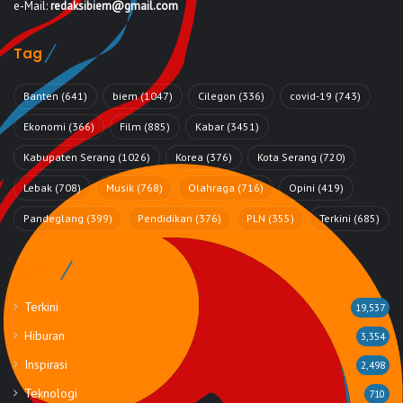
e-Mail:
redaksibiem@gmail.com
Tag
Banten
(641)
biem
(1047)
Cilegon
(336)
covid-19
(743)
Ekonomi
(366)
Film
(885)
Kabar
(3451)
Kabupaten Serang
(1026)
Korea
(376)
Kota Serang
(720)
Lebak
(708)
Musik
(768)
Olahraga
(716)
Opini
(419)
Pandeglang
(399)
Pendidikan
(376)
PLN
(355)
Terkini
(685)
Rubrik
Terkini
19,537
Hiburan
3,354
Inspirasi
2,498
Teknologi
710