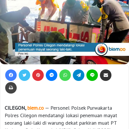
Facebook
Twitter
Pinterest
Messenger
WhatsApp
Telegram
Line
Bagikan lewat e-Mail
Print
CILEGON,
biem.co
— Personel Polsek Purwakarta
Polres Cilegon mendatangi lokasi penemuan mayat
seorang laki-laki di warung dekat parkiran muat PT