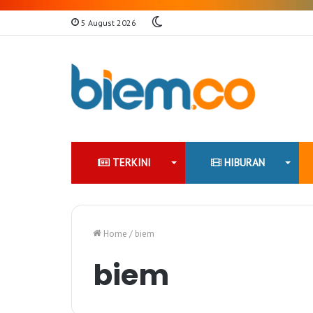
Switch
5 August 2026
skin
TERKINI
HIBURAN
Home
/
biem
biem