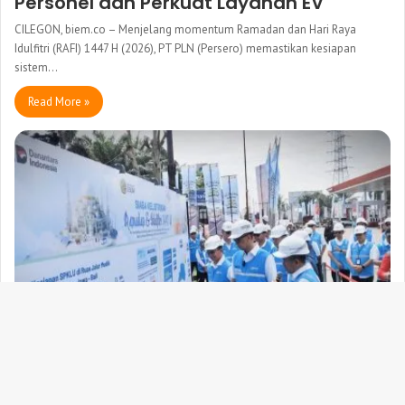
Personel dan Perkuat Layanan EV
CILEGON, biem.co – Menjelang momentum Ramadan dan Hari Raya
Idulfitri (RAFI) 1447 H (2026), PT PLN (Persero) memastikan kesiapan
sistem…
Read More »
Kabar
Ba
Irwan Yusdiansyah
16 March 2026
0
PLN UID Banten Siapkan 255 Unit SPKLU
to