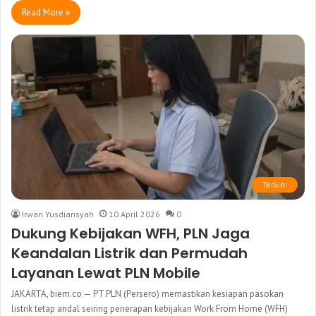
Read More »
Terkini
Irwan Yusdiansyah
10 April 2026
0
Dukung Kebijakan WFH, PLN Jaga
Keandalan Listrik dan Permudah
Layanan Lewat PLN Mobile
JAKARTA, biem.co — PT PLN (Persero) memastikan kesiapan pasokan
listrik tetap andal seiring penerapan kebijakan Work From Home (WFH)