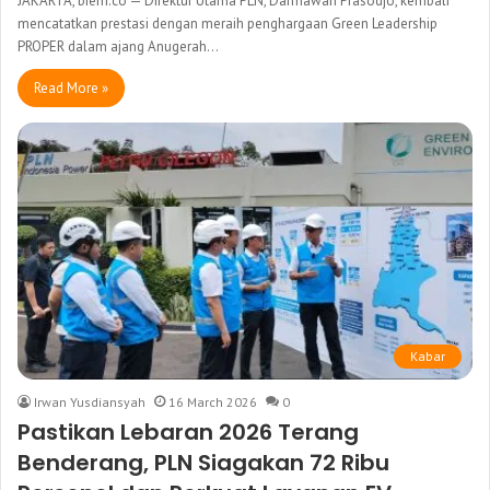
JAKARTA, biem.co — Direktur Utama PLN, Darmawan Prasodjo, kembali
mencatatkan prestasi dengan meraih penghargaan Green Leadership
PROPER dalam ajang Anugerah…
Read More »
Kabar
Irwan Yusdiansyah
16 March 2026
0
Pastikan Lebaran 2026 Terang
Benderang, PLN Siagakan 72 Ribu