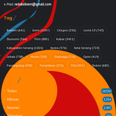
e-Mail:
redaksibiem@gmail.com
Tag
Banten
(641)
biem
(1047)
Cilegon
(336)
covid-19
(743)
Ekonomi
(366)
Film
(885)
Kabar
(3451)
Kabupaten Serang
(1026)
Korea
(376)
Kota Serang
(720)
Lebak
(708)
Musik
(768)
Olahraga
(716)
Opini
(419)
Pandeglang
(399)
Pendidikan
(376)
PLN
(355)
Terkini
(685)
Rubrik
Terkini
19,536
Hiburan
3,354
Inspirasi
2,497
Teknologi
710