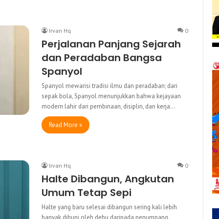
Irvan Hq
0
Perjalanan Panjang Sejarah
dan Peradaban Bangsa
Spanyol
Spanyol mewarisi tradisi ilmu dan peradaban; dari
sepak bola, Spanyol menunjukkan bahwa kejayaan
modern lahir dari pembinaan, disiplin, dan kerja…
Read More »
Irvan Hq
0
Halte Dibangun, Angkutan
Umum Tetap Sepi
Halte yang baru selesai dibangun sering kali lebih
banyak dihuni oleh debu daripada penumpang.