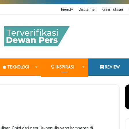
biem.tv
Disclaimer
Kirim Tulisan
TEKNOLOGI
INSPIRASI
REVIEW
tulisan Opini dari penulis-penulis yang kompeten di