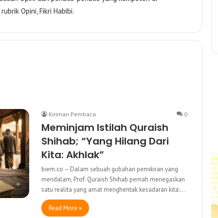
brik Opini, Fikri Habibi.
Kiriman Pembaca
0
Meminjam Istilah Quraish
Shihab; “Yang Hilang Dari
Kita: Akhlak”
biem.co – Dalam sebuah gubahan pemikiran yang
mendalam, Prof. Quraish Shihab pernah menegaskan
satu realita yang amat menghentak kesadaran kita:…
Read More »