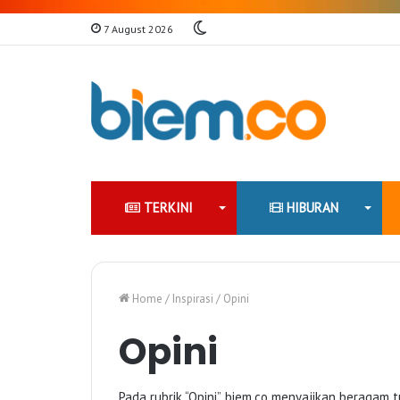
Switch
7 August 2026
skin
TERKINI
HIBURAN
Home
/
Inspirasi
/
Opini
Opini
Pada rubrik “Opini”, biem.co menyajikan beragam 