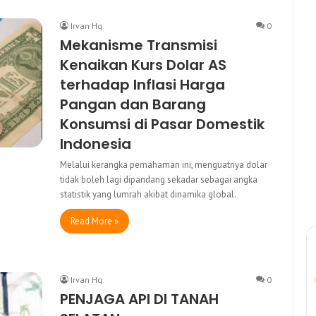
Irvan Hq
0
Mekanisme Transmisi
Kenaikan Kurs Dolar AS
terhadap Inflasi Harga
Pangan dan Barang
Konsumsi di Pasar Domestik
Indonesia
Melalui kerangka pemahaman ini, menguatnya dolar
tidak boleh lagi dipandang sekadar sebagai angka
statistik yang lumrah akibat dinamika global.
Read More »
Irvan Hq
0
PENJAGA API DI TANAH