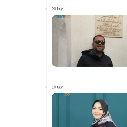
20 July
10 July