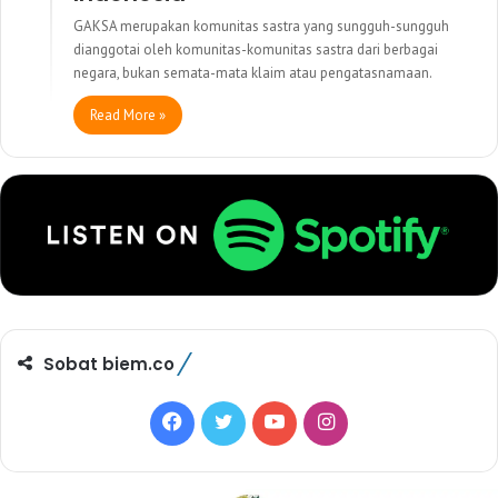
GAKSA merupakan komunitas sastra yang sungguh-sungguh
dianggotai oleh komunitas-komunitas sastra dari berbagai
negara, bukan semata-mata klaim atau pengatasnamaan.
Read More »
Sobat biem.co
F
T
Y
I
a
w
o
n