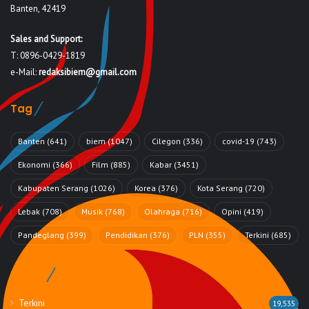
Banten, 42419
Sales and Support:
T: 0896-0429-1819
e-Mail:
redaksibiem@gmail.com
Tag
Banten
(641)
biem
(1047)
Cilegon
(336)
covid-19
(743)
Ekonomi
(366)
Film
(885)
Kabar
(3451)
Kabupaten Serang
(1026)
Korea
(376)
Kota Serang
(720)
Lebak
(708)
Musik
(768)
Olahraga
(716)
Opini
(419)
Pandeglang
(399)
Pendidikan
(376)
PLN
(355)
Terkini
(685)
Rubrik
Terkini
19,535