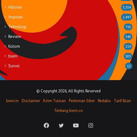
Hiburan
3,354
Inspirasi
2,497
Teknologi
710
Review
340
Kolom
219
biem
503
Survei
12
© Copyright 2026, All Rights Reserved
biem.tv
Disclaimer
Kirim Tulisan
Pedoman Siber
Redaksi
Tarif Iklan
Tentang biem.co
Facebook
Twitter
YouTube
Instagram