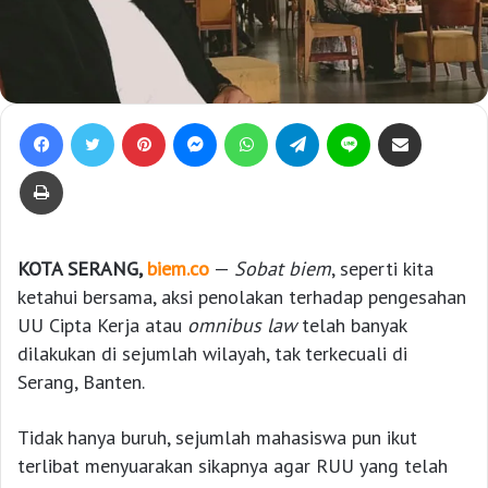
Facebook
Twitter
Pinterest
Messenger
WhatsApp
Telegram
Line
Bagikan lewat e-Mail
Print
KOTA SERANG,
biem.co
—
Sobat biem
, seperti kita
ketahui bersama, aksi penolakan terhadap pengesahan
UU Cipta Kerja atau
omnibus law
telah banyak
dilakukan di sejumlah wilayah, tak terkecuali di
Serang, Banten.
Tidak hanya buruh, sejumlah mahasiswa pun ikut
terlibat menyuarakan sikapnya agar RUU yang telah