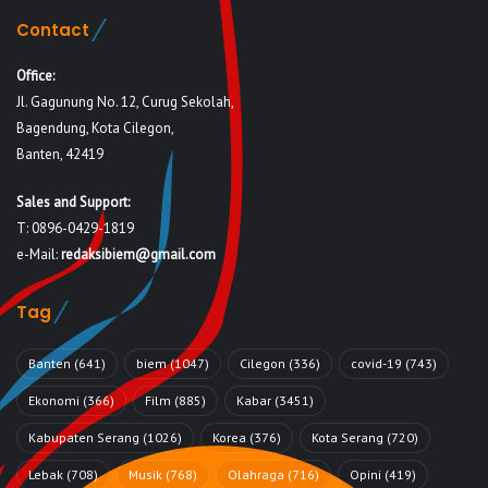
Contact
Office:
Jl. Gagunung No. 12, Curug Sekolah,
Bagendung, Kota Cilegon,
Banten, 42419
Sales and Support:
T: 0896-0429-1819
e-Mail:
redaksibiem@gmail.com
Tag
Banten
(641)
biem
(1047)
Cilegon
(336)
covid-19
(743)
Ekonomi
(366)
Film
(885)
Kabar
(3451)
Kabupaten Serang
(1026)
Korea
(376)
Kota Serang
(720)
Lebak
(708)
Musik
(768)
Olahraga
(716)
Opini
(419)