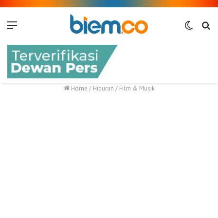
Menu
Switch
Me
skin
Home
/
Hiburan
/
Film & Musik