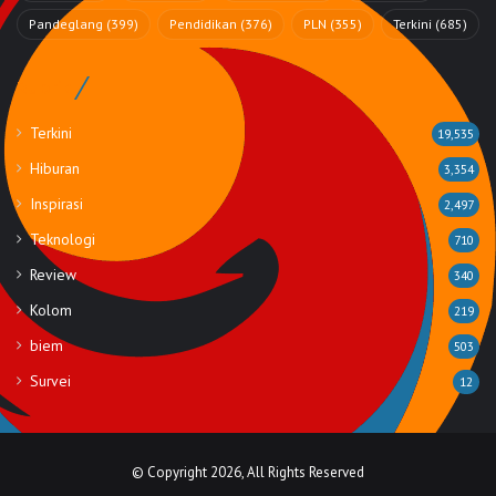
Pandeglang
(399)
Pendidikan
(376)
PLN
(355)
Terkini
(685)
Rubrik
Terkini
19,535
Hiburan
3,354
Inspirasi
2,497
Teknologi
710
Review
340
Kolom
219
biem
503
Survei
12
© Copyright 2026, All Rights Reserved