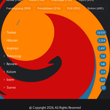
Pandeglang
(399)
Pendidikan
(376)
PLN
(355)
Terkini
(685)
Rubrik
Terkini
19,535
Hiburan
3,354
Inspirasi
2,497
Teknologi
710
Review
340
Kolom
219
biem
503
Survei
12
© Copyright 2026, All Rights Reserved