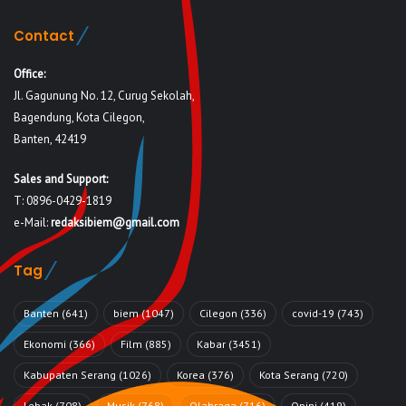
Contact
Office:
Jl. Gagunung No. 12, Curug Sekolah,
Bagendung, Kota Cilegon,
Banten, 42419
Sales and Support:
T: 0896-0429-1819
e-Mail:
redaksibiem@gmail.com
Tag
Banten
(641)
biem
(1047)
Cilegon
(336)
covid-19
(743)
Ekonomi
(366)
Film
(885)
Kabar
(3451)
Kabupaten Serang
(1026)
Korea
(376)
Kota Serang
(720)
Lebak
(708)
Musik
(768)
Olahraga
(716)
Opini
(419)