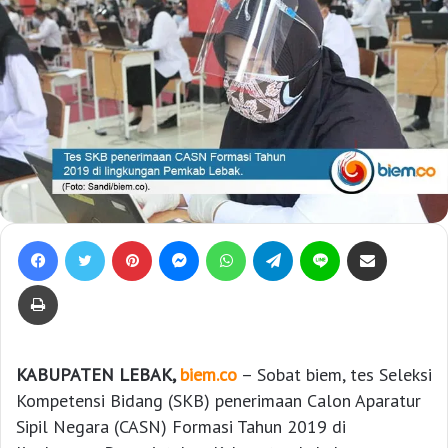
Facebook
Twitter
Pinterest
Messenger
WhatsApp
Telegram
Line
Bagikan lewat e-Mail
Print
KABUPATEN LEBAK,
biem.co
– Sobat biem, tes Seleksi
Kompetensi Bidang (SKB) penerimaan Calon Aparatur
Sipil Negara (CASN) Formasi Tahun 2019 di