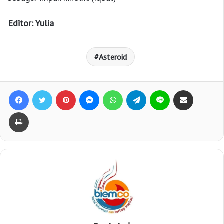
Editor: Yulia
Asteroid
Facebook
Twitter
Pinterest
Messenger
WhatsApp
Telegram
Line
Bagikan lewat e-Mail
Print