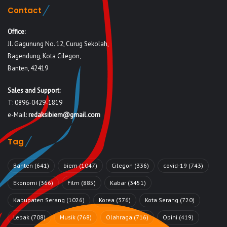
Contact
Office:
Jl. Gagunung No. 12, Curug Sekolah,
Bagendung, Kota Cilegon,
Banten, 42419
Sales and Support:
T: 0896-0429-1819
e-Mail:
redaksibiem@gmail.com
Tag
Banten
(641)
biem
(1047)
Cilegon
(336)
covid-19
(743)
Ekonomi
(366)
Film
(885)
Kabar
(3451)
Kabupaten Serang
(1026)
Korea
(376)
Kota Serang
(720)
Lebak
(708)
Musik
(768)
Olahraga
(716)
Opini
(419)