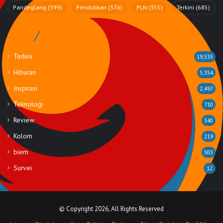
Pandeglang
(399)
Pendidikan
(376)
PLN
(355)
Terkini
(685)
Rubrik
Terkini
19,535
Hiburan
3,354
Inspirasi
2,497
Teknologi
710
Review
340
Kolom
219
biem
503
Survei
12
© Copyright 2026, All Rights Reserved