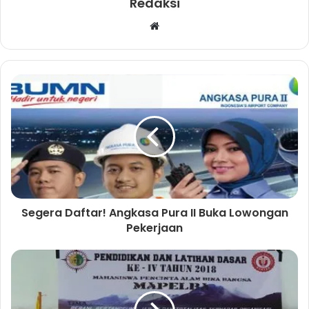
Redaksi
W
e
b
s
i
t
e
Segera Daftar! Angkasa Pura II Buka Lowongan
Pekerjaan