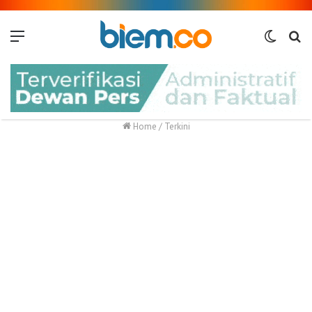
Menu
Switch
Me
skin
Home
/
Terkini