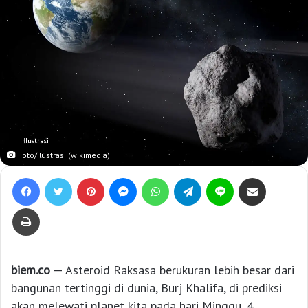
Foto/ilustrasi (wikimedia)
Facebook
Twitter
Pinterest
Messenger
WhatsApp
Telegram
Line
Bagikan lewat e-Mail
Print
biem.co
— Asteroid Raksasa berukuran lebih besar dari
bangunan tertinggi di dunia, Burj Khalifa, di prediksi
akan melewati planet kita pada hari Minggu, 4