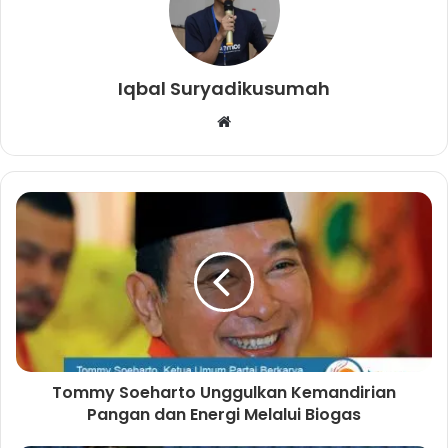
Iqbal Suryadikusumah
W
e
b
s
i
t
e
Tommy Soeharto Unggulkan Kemandirian
Pangan dan Energi Melalui Biogas