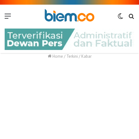
Menu
Switch
Me
skin
Home
/
Terkini
/
Kabar