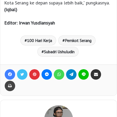
Kota Serang ke depan supaya lebih baik,” pungkasnya.
(Iqbal)
Editor: Irwan Yusdiansyah
100 Hari Kerja
Pemkot Serang
Subadri Ushuludin
Facebook
Twitter
Pinterest
Messenger
WhatsApp
Telegram
Line
Bagikan lewat e-Mail
Print