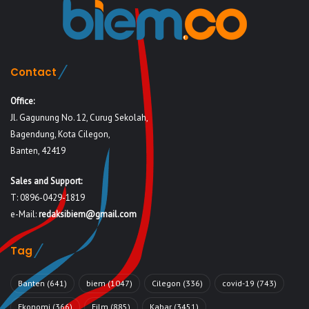
Contact
Office:
Jl. Gagunung No. 12, Curug Sekolah,
Bagendung, Kota Cilegon,
Banten, 42419
Sales and Support:
T: 0896-0429-1819
e-Mail:
redaksibiem@gmail.com
Tag
Banten
(641)
biem
(1047)
Cilegon
(336)
covid-19
(743)
Ekonomi
(366)
Film
(885)
Kabar
(3451)