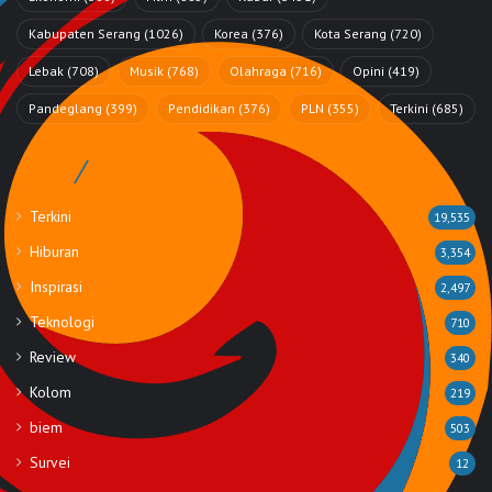
Kabupaten Serang
(1026)
Korea
(376)
Kota Serang
(720)
Lebak
(708)
Musik
(768)
Olahraga
(716)
Opini
(419)
Pandeglang
(399)
Pendidikan
(376)
PLN
(355)
Terkini
(685)
Rubrik
Terkini
19,535
Hiburan
3,354
Inspirasi
2,497
Teknologi
710
Review
340
Kolom
219
biem
503
Survei
12