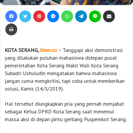
Facebook
Twitter
Pinterest
Messenger
WhatsApp
Telegram
Line
Bagikan lewat e-Mail
Print
KOTA SERANG,
biem.co
– Tanggapi aksi demonstrasi
yang dilakukan puluhan mahasiswa didepan pusat
pemerintahan Kota Serang Wakil Wali Kota Serang
Subadri Ushuludin mengatakan bahwa mahasiswa
jangan cuma mengkritisi, tapi coba untuk memberikan
solusi, Kamis (14/3/2019).
Hal tersebut diungkapkan pria yang pernah menjabat
sebagai Ketua DPRD Kota Serang saat menemui
massa aksi di depan pintu gerbang Puspemkot Serang.