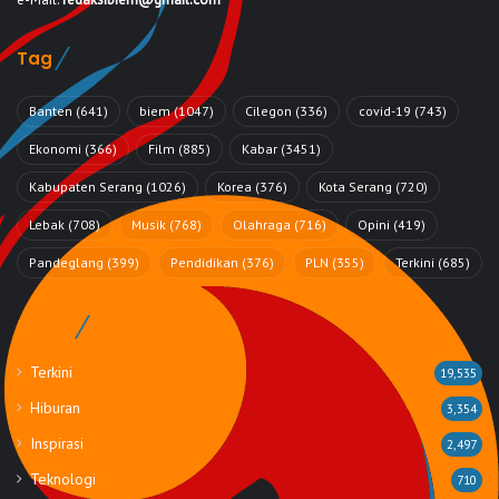
Tag
Banten
(641)
biem
(1047)
Cilegon
(336)
covid-19
(743)
Ekonomi
(366)
Film
(885)
Kabar
(3451)
Kabupaten Serang
(1026)
Korea
(376)
Kota Serang
(720)
Lebak
(708)
Musik
(768)
Olahraga
(716)
Opini
(419)
Pandeglang
(399)
Pendidikan
(376)
PLN
(355)
Terkini
(685)
Rubrik
Terkini
19,535
Hiburan
3,354
Inspirasi
2,497
Teknologi
710