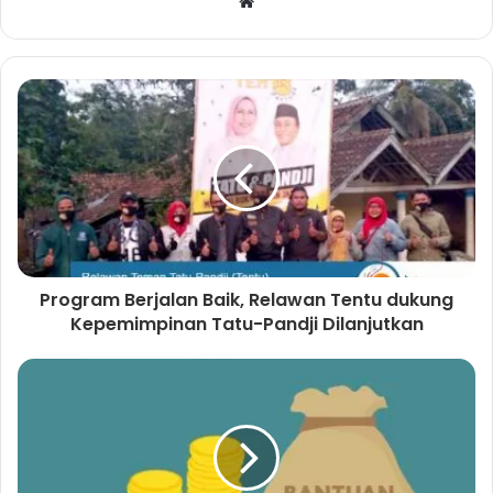
W
e
b
s
i
t
e
Program Berjalan Baik, Relawan Tentu dukung
Kepemimpinan Tatu-Pandji Dilanjutkan