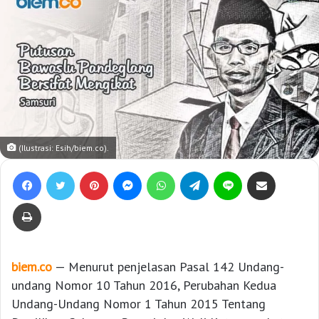
(Ilustrasi: Esih/biem.co).
Facebook
Twitter
Pinterest
Messenger
WhatsApp
Telegram
Line
Bagikan lewat e-Mail
Print
biem.co
— Menurut penjelasan Pasal 142 Undang-
undang Nomor 10 Tahun 2016, Perubahan Kedua
Undang-Undang Nomor 1 Tahun 2015 Tentang