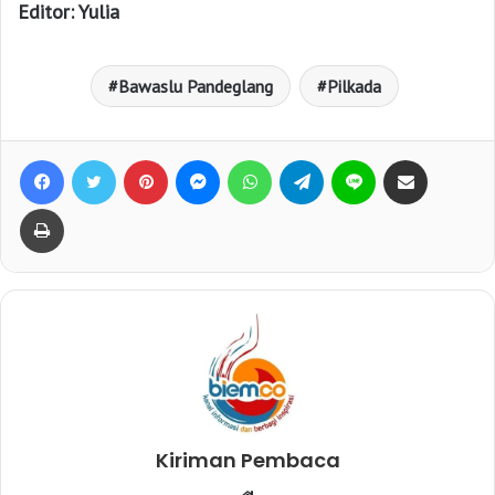
Editor: Yulia
Bawaslu Pandeglang
Pilkada
Facebook
Twitter
Pinterest
Messenger
WhatsApp
Telegram
Line
Bagikan lewat e-Mail
Print
Kiriman Pembaca