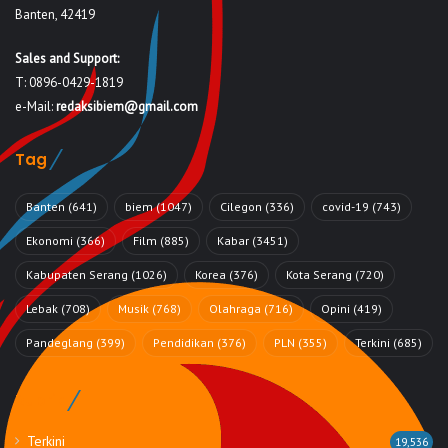
Banten, 42419
Sales and Support:
T: 0896-0429-1819
e-Mail:
redaksibiem@gmail.com
Tag
Banten
(641)
biem
(1047)
Cilegon
(336)
covid-19
(743)
Ekonomi
(366)
Film
(885)
Kabar
(3451)
Kabupaten Serang
(1026)
Korea
(376)
Kota Serang
(720)
Lebak
(708)
Musik
(768)
Olahraga
(716)
Opini
(419)
Pandeglang
(399)
Pendidikan
(376)
PLN
(355)
Terkini
(685)
Rubrik
Terkini
19,536