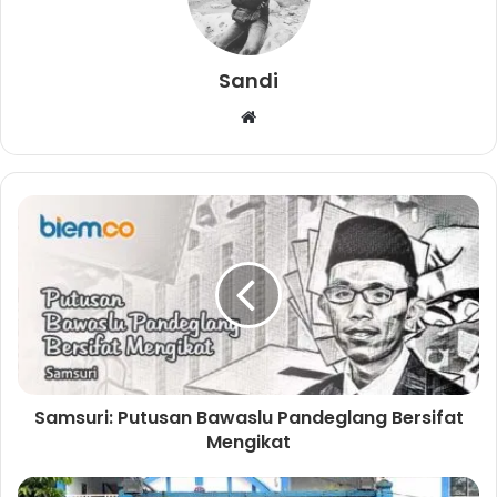
Sandi
W
e
b
s
i
t
e
Samsuri: Putusan Bawaslu Pandeglang Bersifat
Mengikat