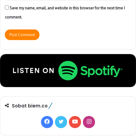
Save my name, email, and website in this browser for the next time I
comment.
Sobat biem.co
F
T
Y
I
a
w
o
n