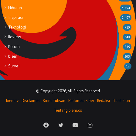
Hiburan
3,354
Inspirasi
2,497
Teknologi
710
Review
340
Kolom
219
biem
503
Survei
12
© Copyright 2026, All Rights Reserved
biem.tv
Disclaimer
Kirim Tulisan
Pedoman Siber
Redaksi
Tarif Iklan
Tentang biem.co
Facebook
Twitter
YouTube
Instagram