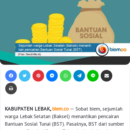
Facebook
Twitter
Pinterest
Messenger
WhatsApp
Telegram
Line
Bagikan lewat e-Mail
Print
KABUPATEN LEBAK,
biem.co
— Sobat biem, sejumlah
warga Lebak Selatan (Baksel) menantikan pencairan
Bantuan Sosial Tunai (BST). Pasalnya, BST dari sumber