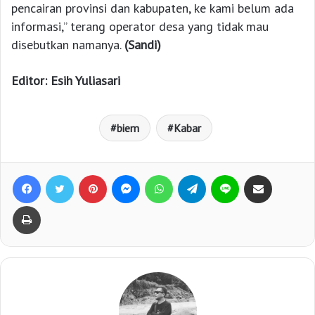
pencairan provinsi dan kabupaten, ke kami belum ada
informasi,” terang operator desa yang tidak mau
disebutkan namanya.
(Sandi)
Editor: Esih Yuliasari
biem
Kabar
Facebook
Twitter
Pinterest
Messenger
WhatsApp
Telegram
Line
Bagikan lewat e-Mail
Print