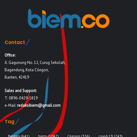
Contact
Office:
Jl. Gagunung No. 12, Curug Sekolah,
Bagendung, Kota Cilegon,
Banten, 42419
Sales and Support:
T: 0896-0429-1819
e-Mail:
redaksibiem@gmail.com
Tag
Banten
(641)
biem
(1047)
Cilegon
(336)
covid-19
(743)