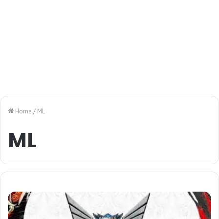
Home
/
ML
ML