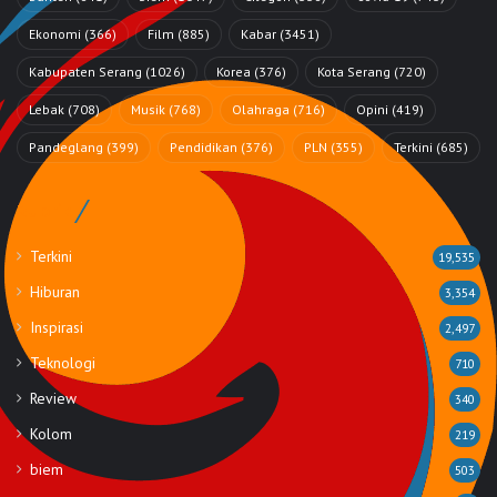
Ekonomi
(366)
Film
(885)
Kabar
(3451)
Kabupaten Serang
(1026)
Korea
(376)
Kota Serang
(720)
Lebak
(708)
Musik
(768)
Olahraga
(716)
Opini
(419)
Pandeglang
(399)
Pendidikan
(376)
PLN
(355)
Terkini
(685)
Rubrik
Terkini
19,535
Hiburan
3,354
Inspirasi
2,497
Teknologi
710
Review
340
Kolom
219
biem
503