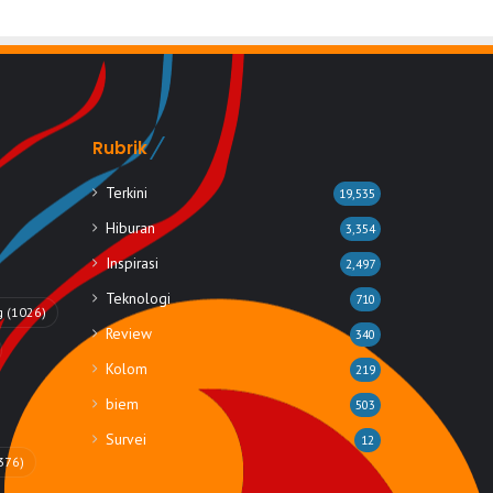
Rubrik
Terkini
19,535
Hiburan
3,354
Inspirasi
2,497
Teknologi
710
g
(1026)
Review
340
Kolom
219
biem
503
Survei
12
376)