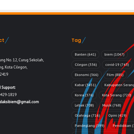
ct
Tag
Banten
(641)
biem
(1047)
ung No. 12, Curug Sekolah,
Cilegon
(336)
covid-19
(743)
g, Kota Cilegon,
42419
Ekonomi
(366)
Film
(885)
Kabar
(3451)
Kabupaten Seran
 Support:
0429-1819
Korea
(376)
Kota Serang
(720)
edaksibiem@gmail.com
Lebak
(708)
Musik
(768)
Olahraga
(716)
Opini
(419)
Pandeglang
(399)
Pendidikan
(