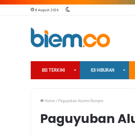
Switch
8 August 2026
skin
TERKINI
HIBURAN
Home
/
Paguyuban Alumni Rumpin
Paguyuban Al