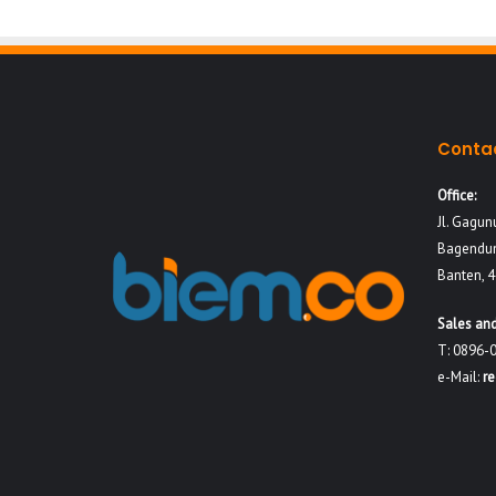
Conta
Office:
Jl. Gagun
Bagendun
Banten, 
Sales and
T: 0896-
e-Mail:
r