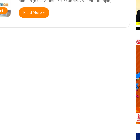
Rumpin (baca: Alumni SMP dan SMA Negeri 1 Rumpin).
ni
Read More »