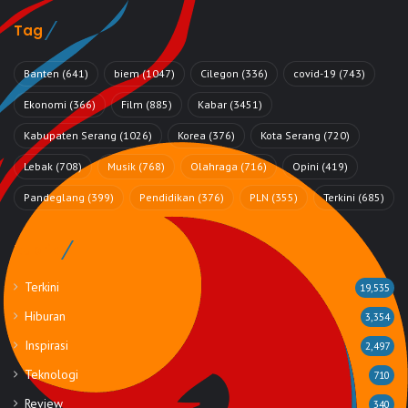
Tag
Banten
(641)
biem
(1047)
Cilegon
(336)
covid-19
(743)
Ekonomi
(366)
Film
(885)
Kabar
(3451)
Kabupaten Serang
(1026)
Korea
(376)
Kota Serang
(720)
Lebak
(708)
Musik
(768)
Olahraga
(716)
Opini
(419)
Pandeglang
(399)
Pendidikan
(376)
PLN
(355)
Terkini
(685)
Rubrik
Terkini
19,535
Hiburan
3,354
Inspirasi
2,497
Teknologi
710
Review
340