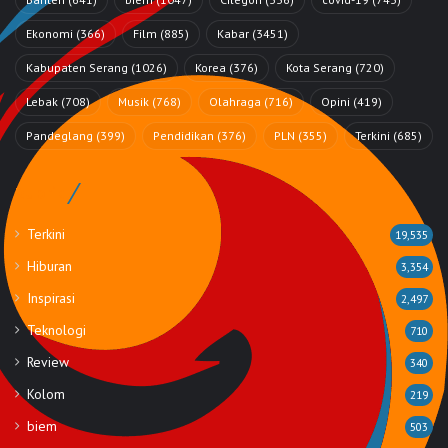
Ekonomi
(366)
Film
(885)
Kabar
(3451)
Kabupaten Serang
(1026)
Korea
(376)
Kota Serang
(720)
Lebak
(708)
Musik
(768)
Olahraga
(716)
Opini
(419)
Pandeglang
(399)
Pendidikan
(376)
PLN
(355)
Terkini
(685)
Rubrik
Terkini
19,535
Hiburan
3,354
Inspirasi
2,497
Teknologi
710
Review
340
Kolom
219
biem
503