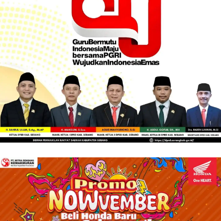
k
a
m