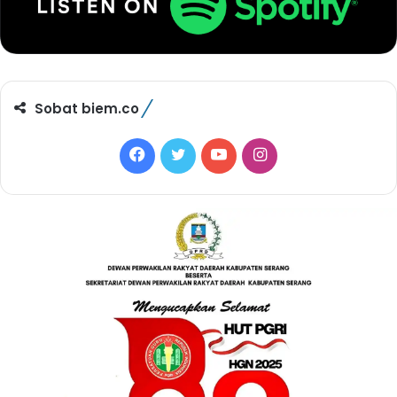
Sobat biem.co
F
T
Y
I
a
w
o
n
c
i
u
s
e
t
T
t
b
t
u
a
o
e
b
g
o
r
e
r