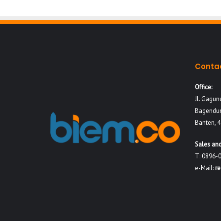
Conta
Office:
Jl. Gagun
Bagendun
Banten, 
Sales and
T: 0896-
e-Mail:
r