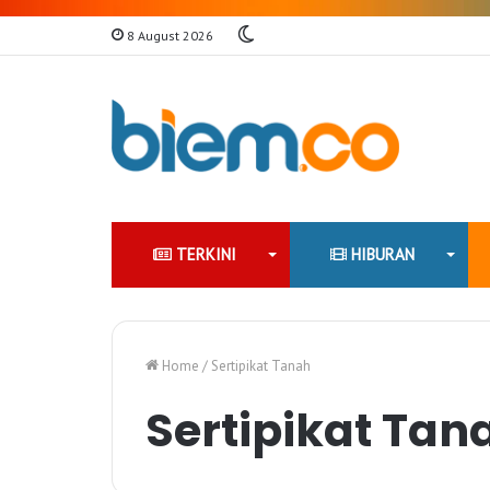
Switch
8 August 2026
skin
TERKINI
HIBURAN
Home
/
Sertipikat Tanah
Sertipikat Tan