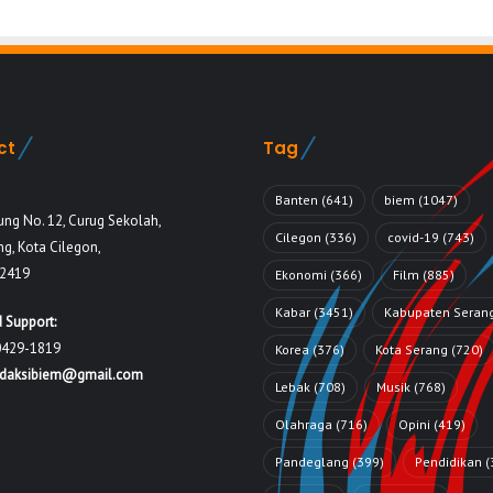
ct
Tag
Banten
(641)
biem
(1047)
ung No. 12, Curug Sekolah,
Cilegon
(336)
covid-19
(743)
g, Kota Cilegon,
42419
Ekonomi
(366)
Film
(885)
Kabar
(3451)
Kabupaten Seran
 Support:
0429-1819
Korea
(376)
Kota Serang
(720)
edaksibiem@gmail.com
Lebak
(708)
Musik
(768)
Olahraga
(716)
Opini
(419)
Pandeglang
(399)
Pendidikan
(