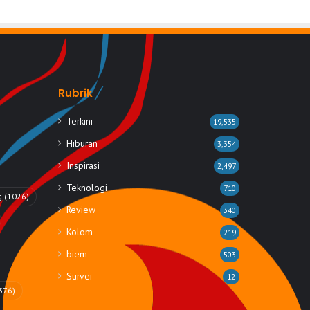
Rubrik
Terkini
19,535
Hiburan
3,354
Inspirasi
2,497
Teknologi
710
g
(1026)
Review
340
Kolom
219
biem
503
Survei
12
376)