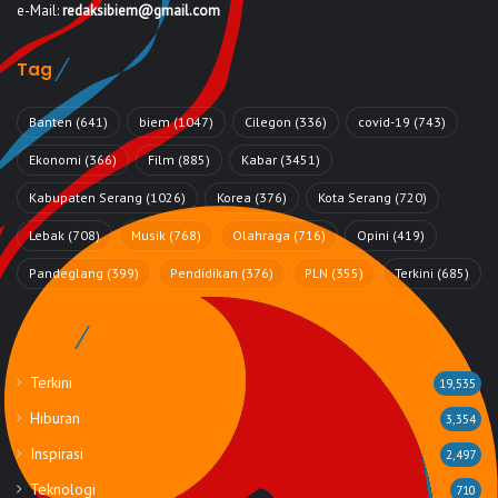
e-Mail:
redaksibiem@gmail.com
Tag
Banten
(641)
biem
(1047)
Cilegon
(336)
covid-19
(743)
Ekonomi
(366)
Film
(885)
Kabar
(3451)
Kabupaten Serang
(1026)
Korea
(376)
Kota Serang
(720)
Lebak
(708)
Musik
(768)
Olahraga
(716)
Opini
(419)
Pandeglang
(399)
Pendidikan
(376)
PLN
(355)
Terkini
(685)
Rubrik
Terkini
19,535
Hiburan
3,354
Inspirasi
2,497
Teknologi
710