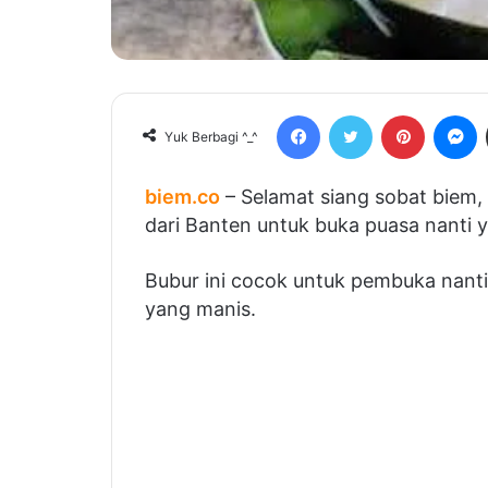
Facebook
Twitter
Pinterest
Messenger
Yuk Berbagi ^_^
biem.co
– Selamat siang sobat biem, hari
untuk buka puasa nanti yaitu Bubur Bante
Bubur ini cocok untuk pembuka nanti, ka
manis.