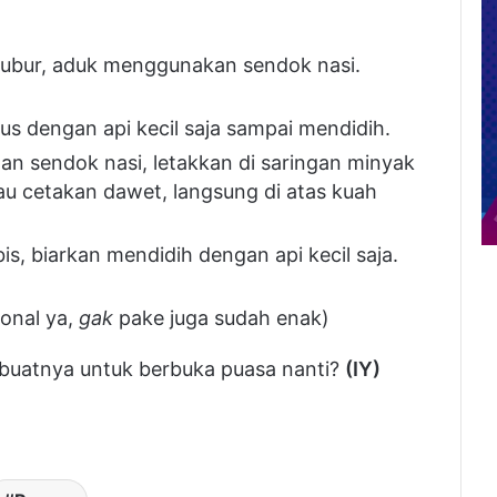
aduk menggunakan sendok nasi. Sisihkan
ngan api kecil saja sampai mendidih.
endok nasi, letakkan di saringan minyak goreng
dawet, langsung di atas kuah santan yang
arkan mendidih dengan api kecil saja. Matikan api,
l ya,
gak
pake juga sudah enak)
nya untuk berbuka puasa nanti?
(IY)
Resep