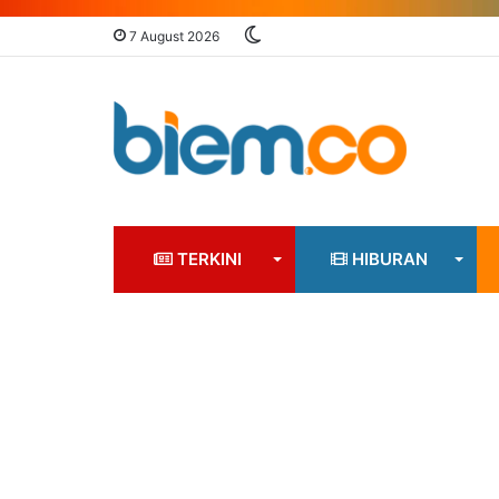
Switch
7 August 2026
skin
TERKINI
HIBURAN