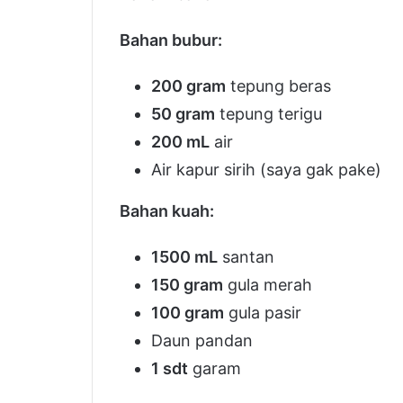
Bahan bubur:
200 gram
tepung beras
50 gram
tepung terigu
200 mL
air
Air kapur sirih (saya gak pake)
Bahan kuah:
1500 mL
santan
150 gram
gula merah
100 gram
gula pasir
Daun pandan
1 sdt
garam