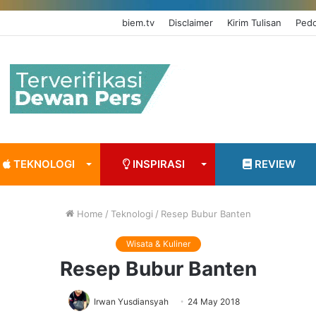
biem.tv
Disclaimer
Kirim Tulisan
TEKNOLOGI
INSPIRASI
REVIEW
Home
/
Teknologi
/
Resep Bubur Banten
Wisata & Kuliner
Resep Bubur Banten
Irwan Yusdiansyah
24 May 2018