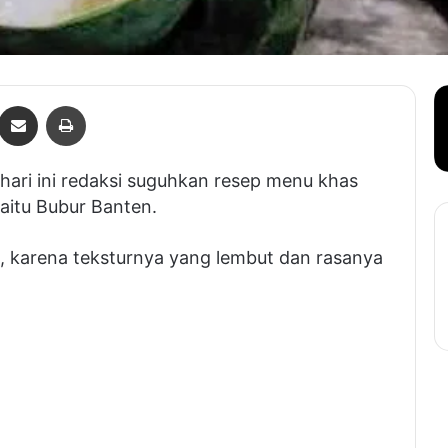
Bagikan lewat e-Mail
Print
 ini redaksi suguhkan resep menu khas dari Banten
n.
rena teksturnya yang lembut dan rasanya yang