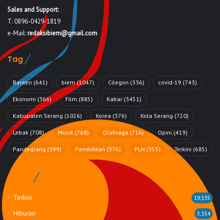
Sales and Support:
T: 0896-0429-1819
e-Mail:
redaksibiem@gmail.com
Tag
Banten
(641)
biem
(1047)
Cilegon
(336)
covid-19
(743)
Ekonomi
(366)
Film
(885)
Kabar
(3451)
Kabupaten Serang
(1026)
Korea
(376)
Kota Serang
(720)
Lebak
(708)
Musik
(768)
Olahraga
(716)
Opini
(419)
Pandeglang
(399)
Pendidikan
(376)
PLN
(355)
Terkini
(685)
Rubrik
Terkini
19,535
Hiburan
3,354