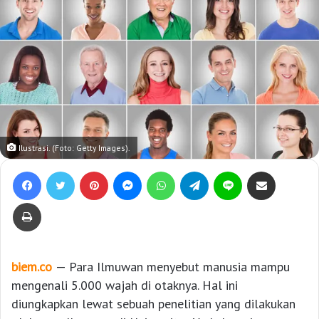
Ilustrasi. (Foto: Getty Images).
Facebook
Twitter
Pinterest
Messenger
WhatsApp
Telegram
Line
Bagikan lewat e-Mail
Print
biem.co
— Para Ilmuwan menyebut manusia mampu
mengenali 5.000 wajah di otaknya. Hal ini
diungkapkan lewat sebuah penelitian yang dilakukan