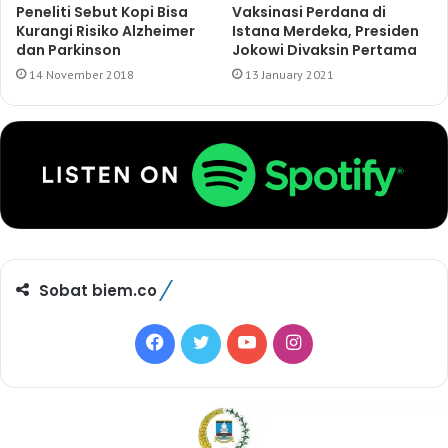
Peneliti Sebut Kopi Bisa
Vaksinasi Perdana di
Kurangi Risiko Alzheimer
Istana Merdeka, Presiden
dan Parkinson
Jokowi Divaksin Pertama
14 November 2018
13 January 2021
Sobat biem.co
F
T
Y
I
a
w
o
n
c
i
u
s