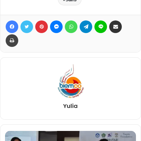
Facebook
Twitter
Pinterest
Messenger
WhatsApp
Telegram
Line
Bagikan lewat e-Mail
Print
Yulia