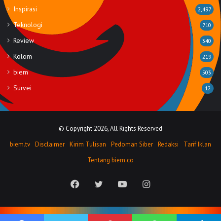
Inspirasi
2,497
Teknologi
710
Review
340
Kolom
219
biem
503
Survei
12
© Copyright 2026, All Rights Reserved
biem.tv
Disclaimer
Kirim Tulisan
Pedoman Siber
Redaksi
Tarif Iklan
Tentang biem.co
Facebook
Twitter
YouTube
Instagram