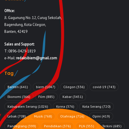
Office:
Jl. Gagunung No. 12, Curug Sekolah,
Bagendung, Kota Cilegon,
Banten, 42419
Sales and Support:
T: 0896-0429-1819
e-Mail:
redaksibiem@gmail.com
Tag
Banten
(641)
biem
(1047)
Cilegon
(336)
covid-19
(743)
Ekonomi
(366)
Film
(885)
Kabar
(3451)
Kabupaten Serang
(1026)
Korea
(376)
Kota Serang
(720)
Lebak
(708)
Musik
(768)
Olahraga
(716)
Opini
(419)
Pandeglang
(399)
Pendidikan
(376)
PLN
(355)
Terkini
(685)