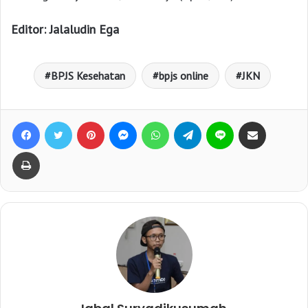
Editor: Jalaludin Ega
BPJS Kesehatan
bpjs online
JKN
Facebook
Twitter
Pinterest
Messenger
WhatsApp
Telegram
Line
Bagikan lewat e-Mail
Print