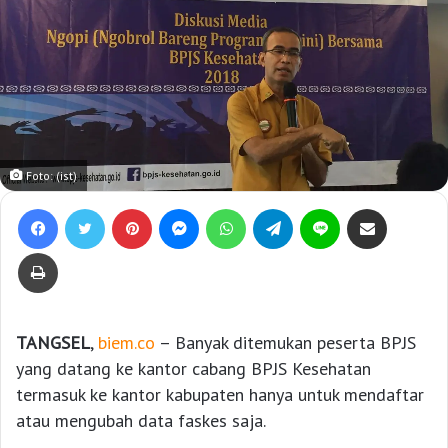
Foto: (ist)
Facebook
Twitter
Pinterest
Messenger
WhatsApp
Telegram
Line
Bagikan lewat e-Mail
Print
TANGSEL
,
biem.co
– Banyak ditemukan peserta BPJS
yang datang ke kantor cabang BPJS Kesehatan
termasuk ke kantor kabupaten hanya untuk mendaftar
atau mengubah data faskes saja.