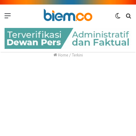
Menu
Switch
Me
skin
Home
/
Terkini