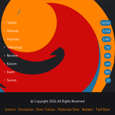
Rubrik
Terkini
19,535
Hiburan
3,354
Inspirasi
2,497
Teknologi
710
Review
340
Kolom
219
biem
503
Survei
12
© Copyright 2026, All Rights Reserved
biem.tv
Disclaimer
Kirim Tulisan
Pedoman Siber
Redaksi
Tarif Iklan