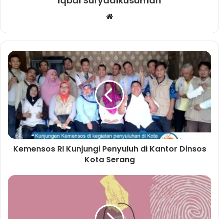
Iqbal Suryadikusumah
W
e
b
s
i
t
e
Kemensos RI Kunjungi Penyuluh di Kantor Dinsos
Kota Serang