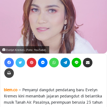
Evelyn Kremes. (Foto: YouTube).
Facebook
Twitter
Pinterest
Messenger
WhatsApp
Telegram
Line
Bagikan lewat e-Mail
Print
biem.co
– Penyanyi dangdut pendatang baru Evelyn
Kremes kini menambah jajaran pedangdut di belantika
musik Tanah Air. Pasalnya, perempuan berusia 23 tahun