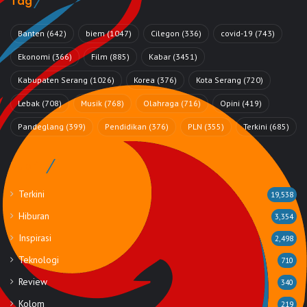
Tag
Banten
(642)
biem
(1047)
Cilegon
(336)
covid-19
(743)
Ekonomi
(366)
Film
(885)
Kabar
(3451)
Kabupaten Serang
(1026)
Korea
(376)
Kota Serang
(720)
Lebak
(708)
Musik
(768)
Olahraga
(716)
Opini
(419)
Pandeglang
(399)
Pendidikan
(376)
PLN
(355)
Terkini
(685)
Rubrik
Terkini
19,538
Hiburan
3,354
Inspirasi
2,498
Teknologi
710
Review
340
Kolom
219