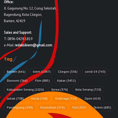
Office:
Jl. Gagunung No. 12, Curug Sekolah,
Bagendung, Kota Cilegon,
Banten, 42419
Sales and Support:
T: 0896-0429-1819
e-Mail:
redaksibiem@gmail.com
Tag
Banten
(641)
biem
(1047)
Cilegon
(336)
covid-19
(743)
Ekonomi
(366)
Film
(885)
Kabar
(3451)
Kabupaten Serang
(1026)
Korea
(376)
Kota Serang
(720)
Lebak
(708)
Musik
(768)
Olahraga
(716)
Opini
(419)
Pandeglang
(399)
Pendidikan
(376)
PLN
(355)
Terkini
(685)