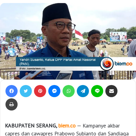
Facebook
Twitter
Pinterest
Messenger
WhatsApp
Telegram
Line
Bagikan lewat e-Mail
Print
KABUPATEN SERANG,
biem.co
— Kampanye akbar
capres dan cawapres Prabowo Subianto dan Sandiaga