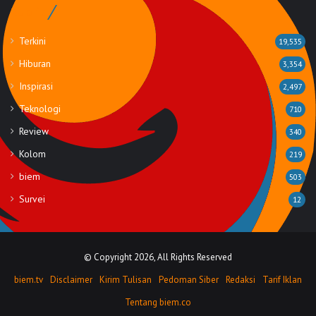
Rubrik
Terkini
19,535
Hiburan
3,354
Inspirasi
2,497
Teknologi
710
Review
340
Kolom
219
biem
503
Survei
12
© Copyright 2026, All Rights Reserved
biem.tv
Disclaimer
Kirim Tulisan
Pedoman Siber
Redaksi
Tarif Iklan
Tentang biem.co