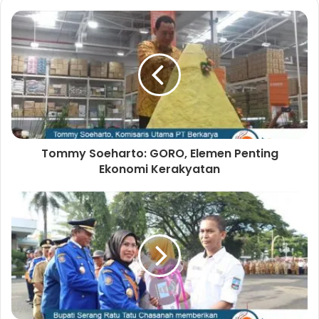
s
i
t
e
Tommy Soeharto: GORO, Elemen Penting
Ekonomi Kerakyatan