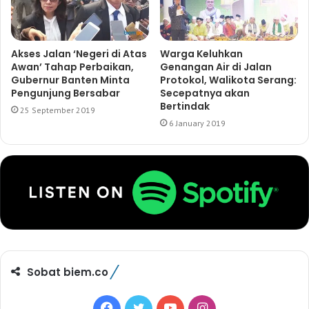
Akses Jalan ‘Negeri di Atas
Warga Keluhkan
Awan’ Tahap Perbaikan,
Genangan Air di Jalan
Gubernur Banten Minta
Protokol, Walikota Serang:
Pengunjung Bersabar
Secepatnya akan
Bertindak
25 September 2019
6 January 2019
Sobat biem.co
F
T
Y
I