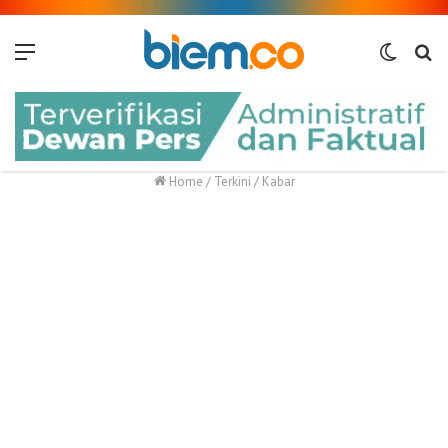
Menu
Switch
Me
skin
Home
/
Terkini
/
Kabar