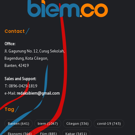
Contact
Office:
Jl. Gagunung No. 12, Curug Sekolah,
Bagendung, Kota Cilegon,
Banten, 42419
Sales and Support:
T: 0896-0429-1819
e-Mail:
redaksibiem@gmail.com
Tag
Banten
(641)
biem
(1047)
Cilegon
(336)
covid-19
(743)
Ekonomi
(366)
Film
(885)
Kabar
(3451)