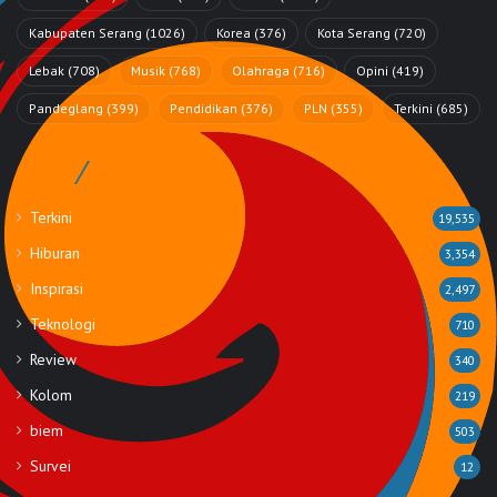
Kabupaten Serang
(1026)
Korea
(376)
Kota Serang
(720)
Lebak
(708)
Musik
(768)
Olahraga
(716)
Opini
(419)
Pandeglang
(399)
Pendidikan
(376)
PLN
(355)
Terkini
(685)
Rubrik
Terkini
19,535
Hiburan
3,354
Inspirasi
2,497
Teknologi
710
Review
340
Kolom
219
biem
503
Survei
12