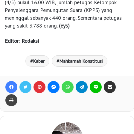
(4/5) pukul 16.00 WIB, jumlah petugas Kelompok
Penyelenggara Pemungutan Suara (KPPS) yang
meninggal sebanyak 440 orang. Sementara petugas
yang sakit 3.788 orang.
(eys)
Editor: Redaksi
Kabar
Mahkamah Konstitusi
Facebook
Twitter
Pinterest
Messenger
WhatsApp
Telegram
Line
Bagikan lewat e-Mail
Print