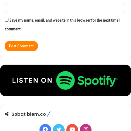
Save my name, email, and website in this browser for the next time I
comment.
Sobat biem.co
F
T
Y
I