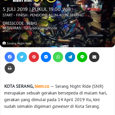
Serang Night Ride.
Facebook
Twitter
Pinterest
Messenger
WhatsApp
Telegram
Line
Bagikan lewat e-Mail
Print
KOTA SERANG,
biem.co
— Serang Night Ride (SNR)
merupakan sebuah gerakan bersepeda di malam hari,
gerakan yang dimulai pada 14 April 2019 itu, kini
sudah semakin digemari
goweser
di Kota Serang.