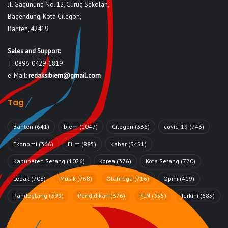
Jl. Gagunung No. 12, Curug Sekolah,
Bagendung, Kota Cilegon,
Banten, 42419
Sales and Support:
T: 0896-0429-1819
e-Mail:
redaksibiem@gmail.com
Tag
Banten
(641)
biem
(1047)
Cilegon
(336)
covid-19
(743)
Ekonomi
(366)
Film
(885)
Kabar
(3451)
Kabupaten Serang
(1026)
Korea
(376)
Kota Serang
(720)
Lebak
(708)
Musik
(768)
Olahraga
(716)
Opini
(419)
Pandeglang
(399)
Pendidikan
(376)
PLN
(355)
Terkini
(685)
Rubrik