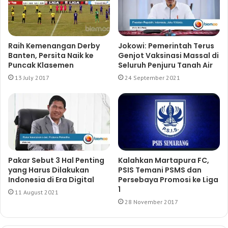
Raih Kemenangan Derby
Jokowi: Pemerintah Terus
Banten, Persita Naik ke
Genjot Vaksinasi Massal di
Puncak Klasemen
Seluruh Penjuru Tanah Air
13 July 2017
24 September 2021
Pakar Sebut 3 Hal Penting
Kalahkan Martapura FC,
yang Harus Dilakukan
PSIS Temani PSMS dan
Indonesia di Era Digital
Persebaya Promosi ke Liga
1
11 August 2021
28 November 2017