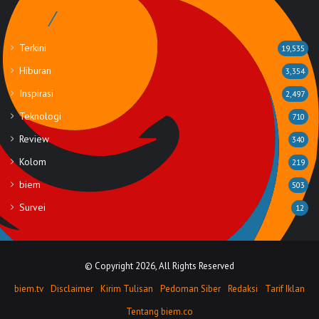
Rubrik
Terkini
19,535
Hiburan
3,354
Inspirasi
2,497
Teknologi
710
Review
340
Kolom
219
biem
503
Survei
12
© Copyright 2026, All Rights Reserved
biem.tv
Disclaimer
Kirim Tulisan
Pedoman Siber
Redaksi
Tarif Iklan
Tentang biem.co