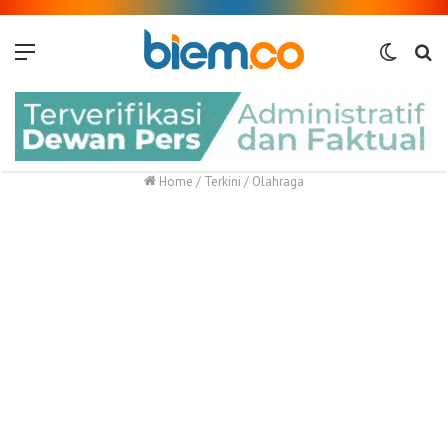
Menu
Switch
Me
skin
Home
/
Terkini
/
Olahraga