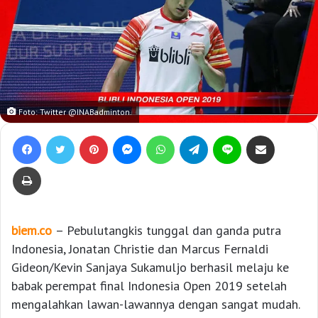
Foto: Twitter @INABadminton.
Facebook
Twitter
Pinterest
Messenger
WhatsApp
Telegram
Line
Bagikan lewat e-Mail
Print
biem.co
– Pebulutangkis tunggal dan ganda putra
Indonesia, Jonatan Christie dan Marcus Fernaldi
Gideon/Kevin Sanjaya Sukamuljo berhasil melaju ke
babak perempat final Indonesia Open 2019 setelah
mengalahkan lawan-lawannya dengan sangat mudah.