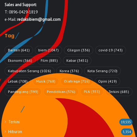
Sales and Support:
T: 0896-0429-1819
e-Mail:
redaksibiem@gmail.com
Tag
Banten
(641)
biem
(1047)
Cilegon
(336)
covid-19
(743)
Ekonomi
(366)
Film
(885)
Kabar
(3451)
Kabupaten Serang
(1026)
Korea
(376)
Kota Serang
(720)
Lebak
(708)
Musik
(768)
Olahraga
(716)
Opini
(419)
Pandeglang
(399)
Pendidikan
(376)
PLN
(355)
Terkini
(685)
Rubrik
Terkini
19,535
Hiburan
3,354