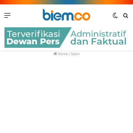
Menu
Switch
Me
skin
Home
/
biem