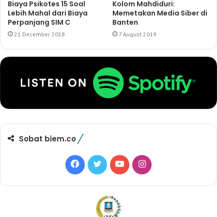
Biaya Psikotes 15 Soal
Kolom Mahdiduri:
Lebih Mahal dari Biaya
Memetakan Media Siber di
Perpanjang SIM C
Banten
21 December 2018
7 August 2019
Sobat biem.co
F
T
Y
I
a
w
o
n
c
i
u
s