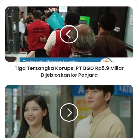
s
i
t
e
Tiga Tersangka Korupsi PT BGD Rp5,9 Miliar
Dijebloskan ke Penjara