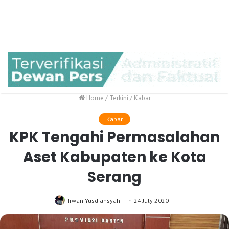
Home
/
Terkini
/
Kabar
Kabar
KPK Tengahi Permasalahan
Aset Kabupaten ke Kota
Serang
Irwan Yusdiansyah
24 July 2020