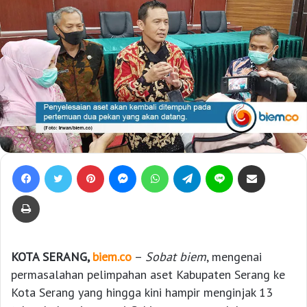
Facebook
Twitter
Pinterest
Messenger
WhatsApp
Telegram
Line
Bagikan lewat e-Mail
Print
KOTA SERANG,
biem.co
–
Sobat biem
, mengenai
permasalahan pelimpahan aset Kabupaten Serang ke
Kota Serang yang hingga kini hampir menginjak 13