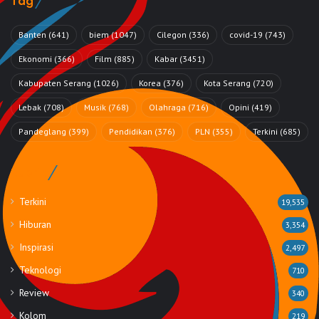
Tag
Banten
(641)
biem
(1047)
Cilegon
(336)
covid-19
(743)
Ekonomi
(366)
Film
(885)
Kabar
(3451)
Kabupaten Serang
(1026)
Korea
(376)
Kota Serang
(720)
Lebak
(708)
Musik
(768)
Olahraga
(716)
Opini
(419)
Pandeglang
(399)
Pendidikan
(376)
PLN
(355)
Terkini
(685)
Rubrik
Terkini
19,535
Hiburan
3,354
Inspirasi
2,497
Teknologi
710
Review
340
Kolom
219