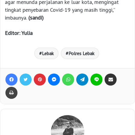
agar menunda perjalanan ke luar kota, mengingat
tingkat penyebaran Covid-19 yang masih tinggi,”
imbaunya.
(sandi)
Editor: Yulia
Lebak
Polres Lebak
Facebook
Twitter
Pinterest
Messenger
WhatsApp
Telegram
Line
Bagikan lewat e-Mail
Print