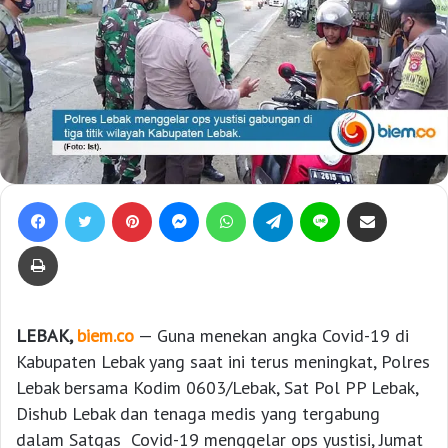
Facebook
Twitter
Pinterest
Messenger
WhatsApp
Telegram
Line
Bagikan lewat e-Mail
Print
LEBAK,
biem.co
— Guna menekan angka Covid-19 di
Kabupaten Lebak yang saat ini terus meningkat, Polres
Lebak bersama Kodim 0603/Lebak, Sat Pol PP Lebak,
Dishub Lebak dan tenaga medis yang tergabung
dalam Satgas Covid-19 menggelar ops yustisi, Jumat