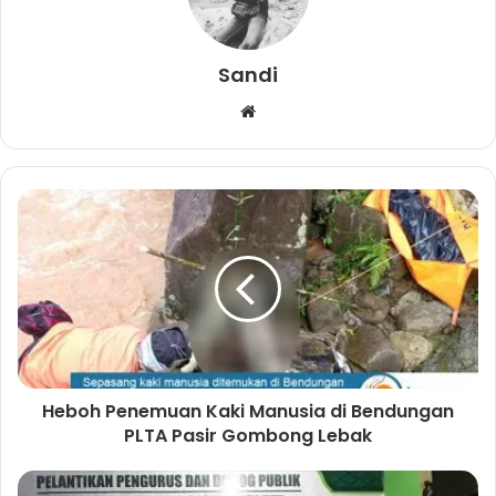
Sandi
W
e
b
s
i
t
e
Heboh Penemuan Kaki Manusia di Bendungan
PLTA Pasir Gombong Lebak