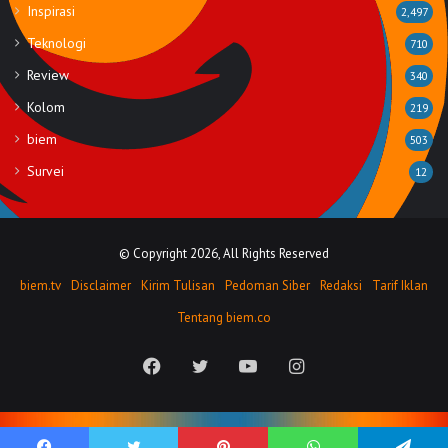
Inspirasi
2,497
Teknologi
710
Review
340
Kolom
219
biem
503
Survei
12
© Copyright 2026, All Rights Reserved
biem.tv
Disclaimer
Kirim Tulisan
Pedoman Siber
Redaksi
Tarif Iklan
Tentang biem.co
Facebook
Twitter
YouTube
Instagram