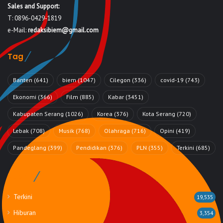
Sales and Support:
T: 0896-0429-1819
e-Mail:
redaksibiem@gmail.com
Tag
Banten
(641)
biem
(1047)
Cilegon
(336)
covid-19
(743)
Ekonomi
(366)
Film
(885)
Kabar
(3451)
Kabupaten Serang
(1026)
Korea
(376)
Kota Serang
(720)
Lebak
(708)
Musik
(768)
Olahraga
(716)
Opini
(419)
Pandeglang
(399)
Pendidikan
(376)
PLN
(355)
Terkini
(685)
Rubrik
Terkini
19,535
Hiburan
3,354