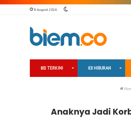
Switch
8 August 2026
skin
TERKINI
HIBURAN
Ho
Anaknya Jadi Korba