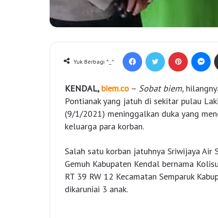
Facebook
Twitter
Pinterest
Messenger
Yuk Berbagi ^_^
KENDAL,
biem.co
–
Sobat biem,
hilangny
Pontianak yang jatuh di sekitar pulau La
(9/1/2021) meninggalkan duka yang mend
keluarga para korban.
Salah satu korban jatuhnya Sriwijaya A
Gemuh Kabupaten Kendal bernama Kolisun
RT 39 RW 12 Kecamatan Semparuk Kabupa
dikaruniai 3 anak.