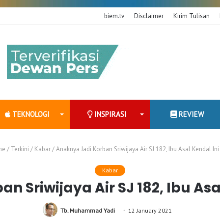
biem.tv
Disclaimer
Kirim Tulisan
TEKNOLOGI
INSPIRASI
REVIEW
me
/
Terkini
/
Kabar
/
Anaknya Jadi Korban Sriwijaya Air SJ 182, Ibu Asal Kendal In
Kabar
n Sriwijaya Air SJ 182, Ibu Asa
Tb. Muhammad Yadi
12 January 2021