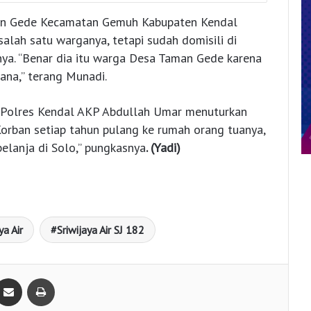
man Gede Kecamatan Gemuh Kabupaten Kendal
lah satu warganya, tetapi sudah domisili di
nya. “Benar dia itu warga Desa Taman Gede karena
sana,” terang Munadi.
Polres Kendal AKP Abdullah Umar menuturkan
Korban setiap tahun pulang ke rumah orang tuanya,
lanja di Solo,” pungkasnya
. (Yadi)
ya Air
Sriwijaya Air SJ 182
Bagikan lewat e-Mail
Print