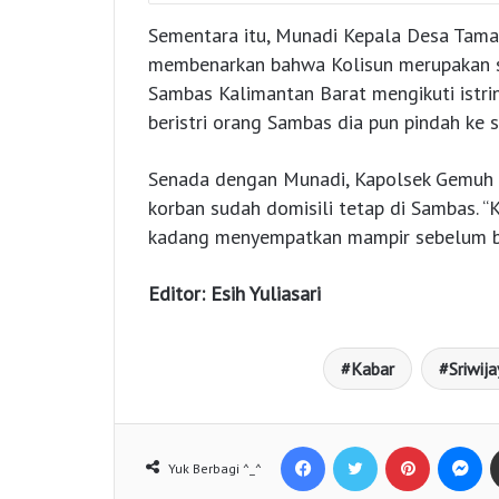
Sementara itu, Munadi Kepala Desa Ta
membenarkan bahwa Kolisun merupakan sa
Sambas Kalimantan Barat mengikuti istri
beristri orang Sambas dia pun pindah ke 
Senada dengan Munadi, Kapolsek Gemuh 
korban sudah domisili tetap di Sambas. “
kadang menyempatkan mampir sebelum be
Editor: Esih Yuliasari
Kabar
Sriwija
Facebook
Twitter
Pinterest
Messenger
Yuk Berbagi ^_^