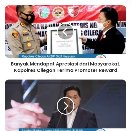
b
c
i
t
s
e
t
a
i
b
t
g
t
o
e
r
e
o
r
a
k
m
Banyak Mendapat Apresiasi dari Masyarakat,
Kapolres Cilegon Terima Promoter Reward