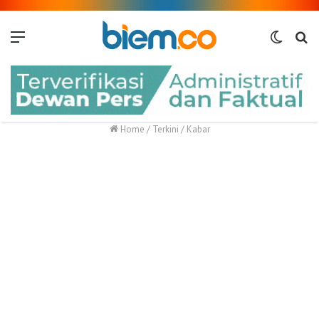
Menu
Switch
Me
skin
Home
/
Terkini
/
Kabar