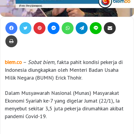
Facebook
Twitter
Pinterest
Messenger
WhatsApp
Telegram
Line
Bagikan lewat e-Mail
Print
biem.co
–
Sobat biem,
fakta pahit kondisi pekerja di
Indonesia diungkapkan oleh Menteri Badan Usaha
Milik Negara (BUMN) Erick Thohir.
Dalam Musyawarah Nasional (Munas) Masyarakat
Ekonomi Syariah ke-7 yang digelar Jumat (22/1), Ia
menyebut sekitar 3,5 juta pekerja dirumahkan akibat
pandemi Covid-19.