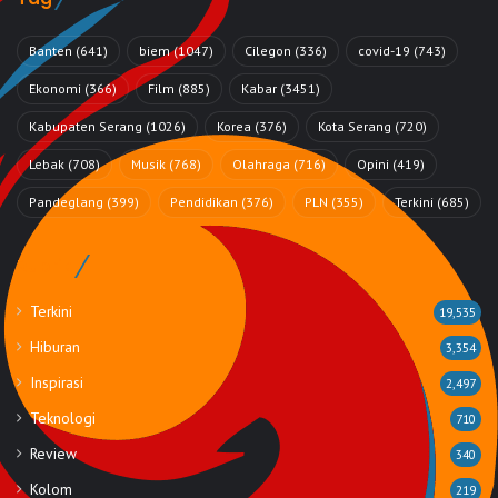
Banten
(641)
biem
(1047)
Cilegon
(336)
covid-19
(743)
Ekonomi
(366)
Film
(885)
Kabar
(3451)
Kabupaten Serang
(1026)
Korea
(376)
Kota Serang
(720)
Lebak
(708)
Musik
(768)
Olahraga
(716)
Opini
(419)
Pandeglang
(399)
Pendidikan
(376)
PLN
(355)
Terkini
(685)
Rubrik
Terkini
19,535
Hiburan
3,354
Inspirasi
2,497
Teknologi
710
Review
340
Kolom
219