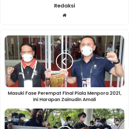
Redaksi
W
e
b
s
i
t
e
Masuki Fase Perempat Final Piala Menpora 2021,
Ini Harapan Zainudin Amali