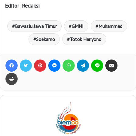
Editor: Redaksi
Bawaslu Jawa Timur
GMNI
Muhammad
Soekarno
Totok Hariyono
Facebook
Twitter
Pinterest
Messenger
WhatsApp
Telegram
Line
Bagikan lewat e-Mail
Print