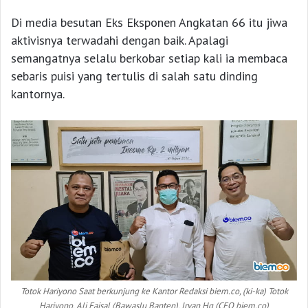
Di media besutan Eks Eksponen Angkatan 66 itu jiwa
aktivisnya terwadahi dengan baik. Apalagi
semangatnya selalu berkobar setiap kali ia membaca
sebaris puisi yang tertulis di salah satu dinding
kantornya.
Totok Hariyono Saat berkunjung ke Kantor Redaksi biem.co, (ki-ka) Totok
Hariyono, Ali Faisal (Bawaslu Banten), Irvan Hq (CEO biem.co)