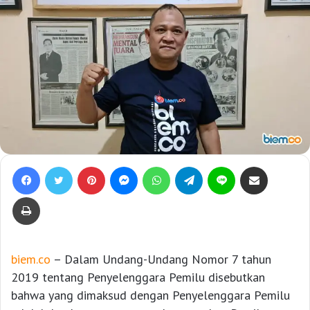
Facebook
Twitter
Pinterest
Messenger
WhatsApp
Telegram
Line
Bagikan lewat e-Mail
Print
biem.co
– Dalam Undang-Undang Nomor 7 tahun
2019 tentang Penyelenggara Pemilu disebutkan
bahwa yang dimaksud dengan Penyelenggara Pemilu