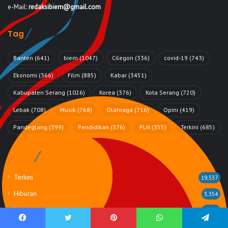
e-Mail:
redaksibiem@gmail.com
Tag
Banten
(641)
biem
(1047)
Cilegon
(336)
covid-19
(743)
Ekonomi
(366)
Film
(885)
Kabar
(3451)
Kabupaten Serang
(1026)
Korea
(376)
Kota Serang
(720)
Lebak
(708)
Musik
(768)
Olahraga
(716)
Opini
(419)
Pandeglang
(399)
Pendidikan
(376)
PLN
(355)
Terkini
(685)
Rubrik
Terkini
19,537
Hiburan
3,354
Inspirasi
2,498
Teknologi
710
Facebook
Twitter
Pinterest
WhatsApp
Telegram