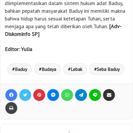
diimplementasikan dalam sistem hukum adat Baduy,
bahkan pepatah masyarakat Baduy ini memiliki makna
bahwa hidup harus sesuai ketetapan Tuhan, serta
menjaga apa yang telah diberikan oleh Tuhan.
[Adv-
Diskominfo SP]
Editor: Yulia
Baduy
Budaya
Lebak
Seba Baduy
Facebook
Twitter
Pinterest
Messenger
WhatsApp
Telegram
Line
Bagikan lewat e-Mail
Print