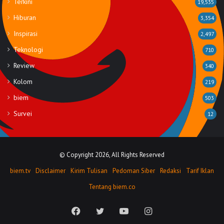
Terkini
19,535
Hiburan
3,354
Inspirasi
2,497
Teknologi
710
Review
340
Kolom
219
biem
503
Survei
12
© Copyright 2026, All Rights Reserved
biem.tv
Disclaimer
Kirim Tulisan
Pedoman Siber
Redaksi
Tarif Iklan
Tentang biem.co
Facebook
Twitter
YouTube
Instagram