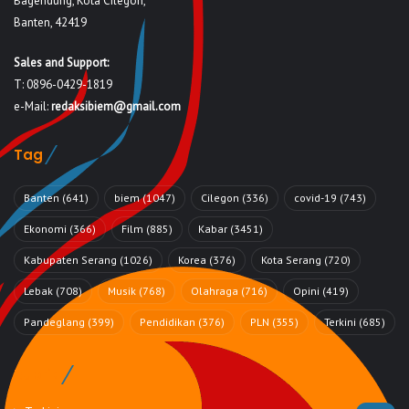
Bagendung, Kota Cilegon,
Banten, 42419
Sales and Support:
T: 0896-0429-1819
e-Mail:
redaksibiem@gmail.com
Tag
Banten
(641)
biem
(1047)
Cilegon
(336)
covid-19
(743)
Ekonomi
(366)
Film
(885)
Kabar
(3451)
Kabupaten Serang
(1026)
Korea
(376)
Kota Serang
(720)
Lebak
(708)
Musik
(768)
Olahraga
(716)
Opini
(419)
Pandeglang
(399)
Pendidikan
(376)
PLN
(355)
Terkini
(685)
Rubrik