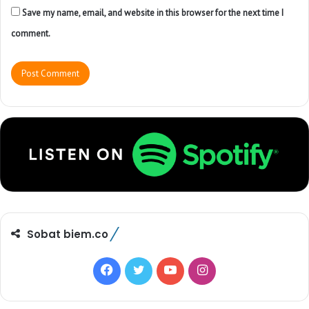
Save my name, email, and website in this browser for the next time I
comment.
Sobat biem.co
F
T
Y
I
a
w
o
n