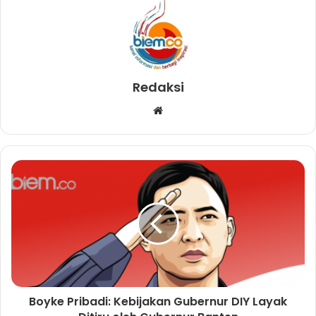
Redaksi
W
e
b
s
i
t
e
Boyke Pribadi: Kebijakan Gubernur DIY Layak