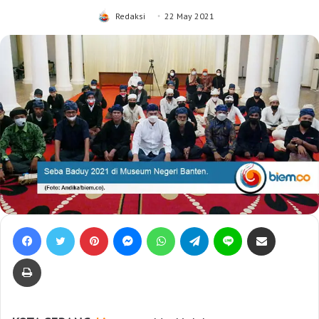
Redaksi
22 May 2021
Facebook
Twitter
Pinterest
Messenger
WhatsApp
Telegram
Line
Bagikan lewat e-Mail
Print