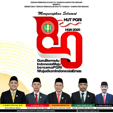
e
t
T
t
b
t
u
a
o
e
b
g
o
r
e
r
k
a
m