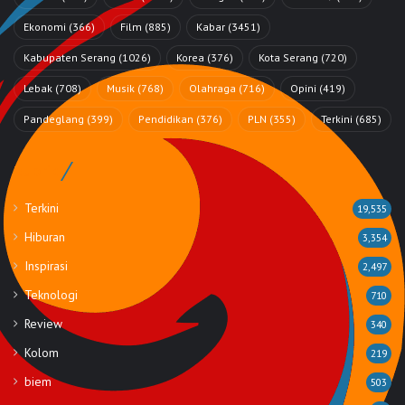
Ekonomi
(366)
Film
(885)
Kabar
(3451)
Kabupaten Serang
(1026)
Korea
(376)
Kota Serang
(720)
Lebak
(708)
Musik
(768)
Olahraga
(716)
Opini
(419)
Pandeglang
(399)
Pendidikan
(376)
PLN
(355)
Terkini
(685)
Rubrik
Terkini
19,535
Hiburan
3,354
Inspirasi
2,497
Teknologi
710
Review
340
Kolom
219
biem
503