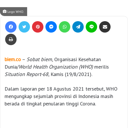
Logo WHO.
Facebook
Twitter
Pinterest
Messenger
WhatsApp
Telegram
Line
Bagikan lewat e-Mail
Print
biem.co
–
Sobat biem,
Organisasi Kesehatan
Dunia/
World Health Organization (
WHO)
merilis
Situation Report-68
,
Kamis (19/8/2021).
Dalam laporan per 18 Agustus 2021 tersebut, WHO
mengungkap sejumlah provinsi di Indonesia masih
berada di tingkat penularan tinggi Corona.