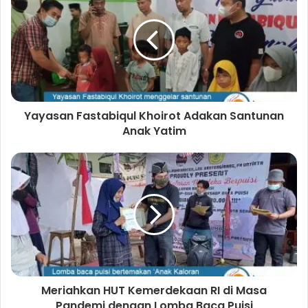
i
b
t
g
t
o
e
r
e
o
r
a
k
m
Yayasan Fastabiqul Khoirot Adakan Santunan
Anak Yatim
Meriahkan HUT Kemerdekaan RI di Masa
Pandemi dengan Lomba Baca Puisi