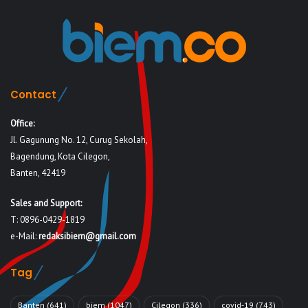
Contact
Office:
Jl. Gagunung No. 12, Curug Sekolah,
Bagendung, Kota Cilegon,
Banten, 42419
Sales and Support:
T: 0896-0429-1819
e-Mail:
redaksibiem@gmail.com
Tag
Banten
(641)
biem
(1047)
Cilegon
(336)
covid-19
(743)