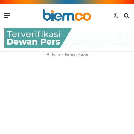
Menu
Switch
Me
skin
Home
/
Terkini
/
Kabar