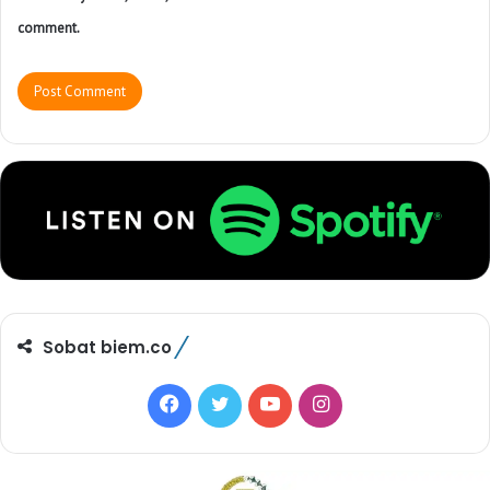
comment.
Sobat biem.co
F
T
Y
I
a
w
o
n