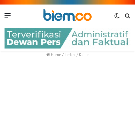
Menu
Switch
Me
skin
Home
/
Terkini
/
Kabar