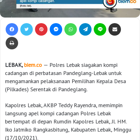
Facebook
Twitter
Pinterest
Messenger
WhatsApp
Telegram
Line
Bagikan lewat e-Mail
Print
LEBAK,
biem.co
— Polres Lebak siagakan kompi
cadangan di perbatasan Pandeglang-Lebak untuk
mengamankan pelaksanaan Pemilihan Kepala Desa
(Pilkades) Serentak di Pandeglang.
Kapolres Lebak, AKBP Teddy Rayendra, memimpin
langsung apel kompi cadangan Polres Lebak
bertempat di depan Rumdin Kapolres Lebak, Jl. HM.
Iko Jatmiko Rangkasbitung, Kabupaten Lebak, Minggu
(17/10/2021).