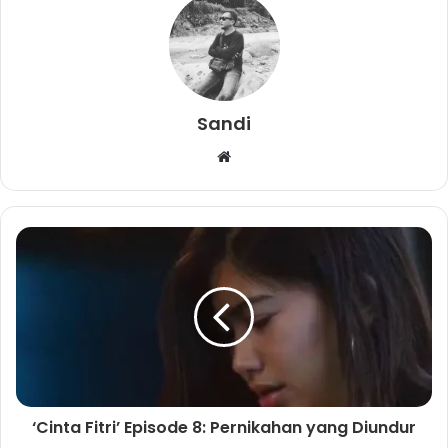
Sandi
W
e
b
s
i
t
e
‘Cinta Fitri’ Episode 8: Pernikahan yang Diundur