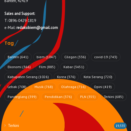
Banten, 42419
Sales and Support:
T: 0896-0429-1819
e-Mail:
redaksibiem@gmail.com
Tag
Banten
(641)
biem
(1047)
Cilegon
(336)
covid-19
(743)
Ekonomi
(366)
Film
(885)
Kabar
(3451)
Kabupaten Serang
(1026)
Korea
(376)
Kota Serang
(720)
Lebak
(708)
Musik
(768)
Olahraga
(716)
Opini
(419)
Pandeglang
(399)
Pendidikan
(376)
PLN
(355)
Terkini
(685)
Rubrik
Terkini
19,535