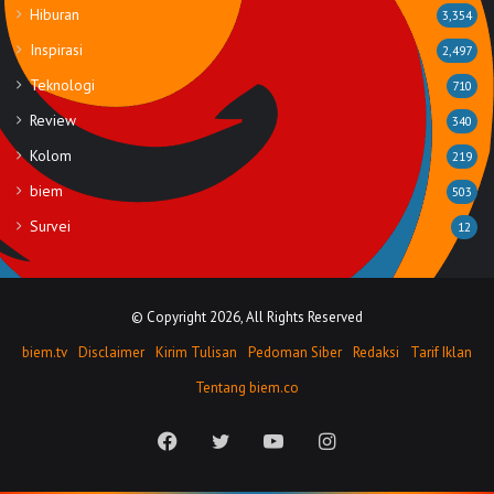
Hiburan
3,354
Inspirasi
2,497
Teknologi
710
Review
340
Kolom
219
biem
503
Survei
12
© Copyright 2026, All Rights Reserved
biem.tv
Disclaimer
Kirim Tulisan
Pedoman Siber
Redaksi
Tarif Iklan
Tentang biem.co
Facebook
Twitter
YouTube
Instagram