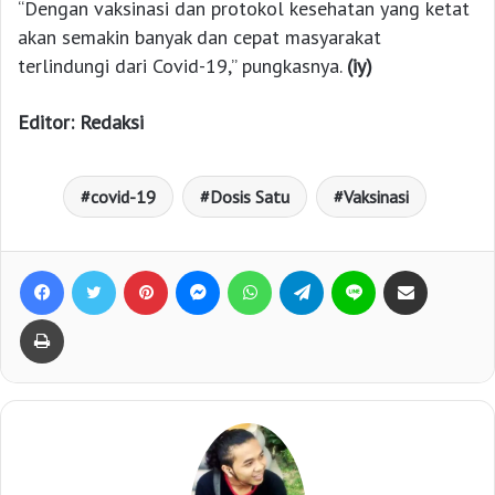
“Dengan vaksinasi dan protokol kesehatan yang ketat
akan semakin banyak dan cepat masyarakat
terlindungi dari Covid-19,” pungkasnya.
(iy)
Editor: Redaksi
covid-19
Dosis Satu
Vaksinasi
Facebook
Twitter
Pinterest
Messenger
WhatsApp
Telegram
Line
Bagikan lewat e-Mail
Print