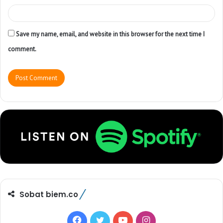
Save my name, email, and website in this browser for the next time I
comment.
Sobat biem.co
F
T
Y
I