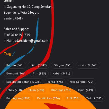
Office:
Jl. Gagunung No. 12, Curug Sekolah,
Bagendung, Kota Cilegon,
Banten, 42419
Sales and Support:
T: 0896-0429-1819
e-Mail:
redaksibiem@gmail.com
Tag
Banten
(641)
biem
(1047)
Cilegon
(336)
covid-19
(743)
Ekonomi
(366)
Film
(885)
Kabar
(3451)
Kabupaten Serang
(1026)
Korea
(376)
Kota Serang
(720)
Lebak
(708)
Musik
(768)
Olahraga
(716)
Opini
(419)
Pandeglang
(399)
Pendidikan
(376)
PLN
(355)
Terkini
(685)