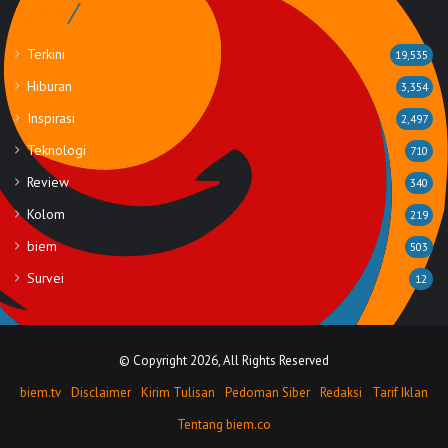
Rubrik
Terkini
19,535
Hiburan
3,354
Inspirasi
2,497
Teknologi
710
Review
340
Kolom
219
biem
503
Survei
12
© Copyright 2026, All Rights Reserved
biem.tv
Disclaimer
Kirim Tulisan
Pedoman Siber
Redaksi
Tarif Iklan
Tentang biem.co