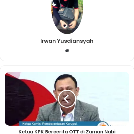
Irwan Yusdiansyah
W
e
b
s
i
t
e
Ketua KPK Bercerita OTT di Zaman Nabi