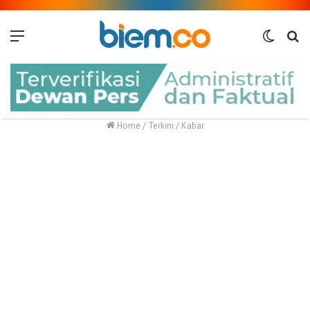
Menu
Switch
Me
skin
Home
/
Terkini
/
Kabar