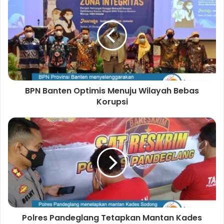
s
e
t
a
i
b
t
g
t
o
e
r
e
o
r
a
k
m
BPN Banten Optimis Menuju Wilayah Bebas
Korupsi
Polres Pandeglang Tetapkan Mantan Kades