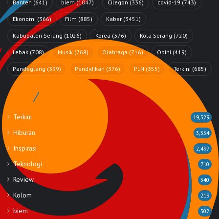
Banten
(641)
biem
(1047)
Cilegon
(336)
covid-19
(743)
Ekonomi
(366)
Film
(885)
Kabar
(3451)
Kabupaten Serang
(1026)
Korea
(376)
Kota Serang
(720)
Lebak
(708)
Musik
(768)
Olahraga
(716)
Opini
(419)
Pandeglang
(399)
Pendidikan
(376)
PLN
(355)
Terkini
(685)
Rubrik
Terkini
19,529
Hiburan
3,354
Inspirasi
2,497
Teknologi
710
Review
340
Kolom
219
biem
502