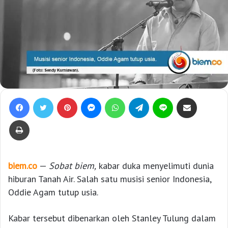
Facebook
Twitter
Pinterest
Messenger
WhatsApp
Telegram
Line
Bagikan lewat e-Mail
Print
biem.co
—
Sobat biem,
kabar duka menyelimuti dunia
hiburan Tanah Air. Salah satu musisi senior Indonesia,
Oddie Agam tutup usia.
Kabar tersebut dibenarkan oleh Stanley Tulung dalam