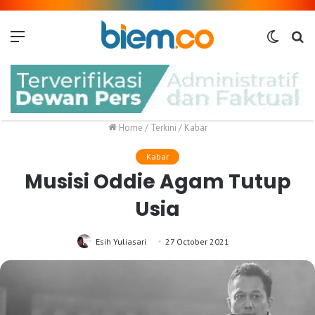
Menu
Switch
Me
skin
Home
/
Terkini
/
Kabar
Kabar
Musisi Oddie Agam Tutup
Usia
Esih Yuliasari
27 October 2021