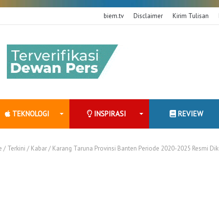
biem.tv
Disclaimer
Kirim Tulisan
TEKNOLOGI
INSPIRASI
REVIEW
e
/
Terkini
/
Kabar
/
Karang Taruna Provinsi Banten Periode 2020-2025 Resmi Di