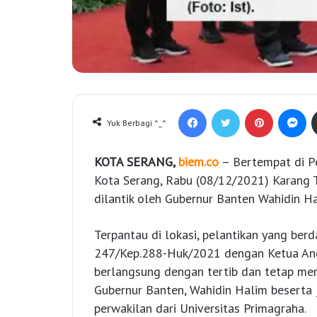
Facebook
Twitter
Pinterest
Messenger
Yuk Berbagi ^_^
KOTA SERANG,
biem.co
– Bertempat di P
Kota Serang, Rabu (08/12/2021) Karang 
dilantik oleh Gubernur Banten Wahidin Ha
Terpantau di lokasi, pelantikan yang be
247/Kep.288-Huk/2021 dengan Ketua Andi
berlangsung dengan tertib dan tetap mem
Gubernur Banten, Wahidin Halim beserta 
perwakilan dari Universitas Primagraha.