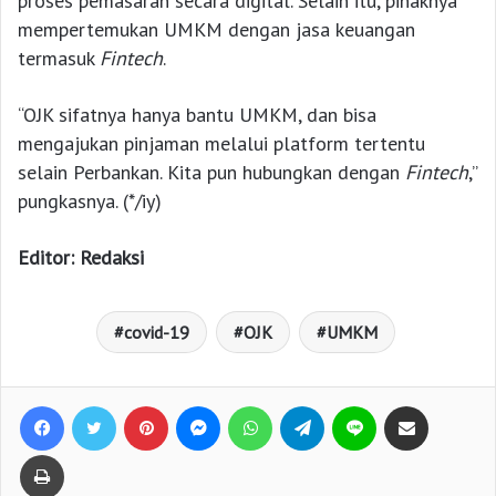
proses pemasaran secara digital. Selain itu, pihaknya
mempertemukan UMKM dengan jasa keuangan
termasuk
Fintech
.
“OJK sifatnya hanya bantu UMKM, dan bisa
mengajukan pinjaman melalui platform tertentu
selain Perbankan. Kita pun hubungkan dengan
Fintech
,”
pungkasnya. (*/iy)
Editor: Redaksi
covid-19
OJK
UMKM
Facebook
Twitter
Pinterest
Messenger
WhatsApp
Telegram
Line
Bagikan lewat e-Mail
Print