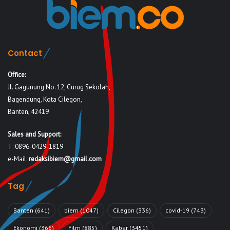
Contact
Office:
Jl. Gagunung No. 12, Curug Sekolah,
Bagendung, Kota Cilegon,
Banten, 42419
Sales and Support:
T: 0896-0429-1819
e-Mail:
redaksibiem@gmail.com
Tag
Banten
(641)
biem
(1047)
Cilegon
(336)
covid-19
(743)
Ekonomi
(366)
Film
(885)
Kabar
(3451)