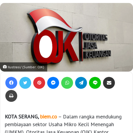
Ilustrasi/ (Sumber: OJK)
Facebook
Twitter
Pinterest
Messenger
WhatsApp
Telegram
Line
Bagikan lewat e-Mail
Print
KOTA SERANG,
biem.co
– Dalam rangka mendukung
pembiayaan sektor Usaha Mikro Kecil Menengah
(UMKM), Otoritas Jasa Keuangan (OJK) Kantor