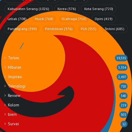
Kabupaten Serang
(1026)
Korea
(376)
Kota Serang
(720)
Lebak
(708)
Musik
(768)
Olahraga
(716)
Opini
(419)
Pandeglang
(399)
Pendidikan
(376)
PLN
(355)
Terkini
(685)
Rubrik
Terkini
19,535
Hiburan
3,354
Inspirasi
2,497
Teknologi
710
Review
340
Kolom
219
biem
503
Survei
12