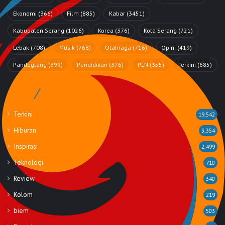
Ekonomi
(366)
Film
(885)
Kabar
(3451)
Kabupaten Serang
(1026)
Korea
(376)
Kota Serang
(721)
Lebak
(708)
Musik
(768)
Olahraga
(716)
Opini
(419)
Pandeglang
(399)
Pendidikan
(376)
PLN
(355)
Terkini
(685)
Rubrik
Terkini
19,542
Hiburan
3,354
Inspirasi
2,499
Teknologi
710
Review
340
Kolom
219
biem
503