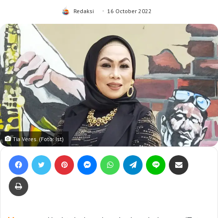
Redaksi
16 October 2022
Tia Veres. (Foto: Ist)
Facebook
Twitter
Pinterest
Messenger
WhatsApp
Telegram
Line
Bagikan lewat e-Mail
Print