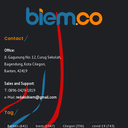
Contact
Office:
Jl. Gagunung No. 12, Curug Sekolah,
Bagendung, Kota Cilegon,
Banten, 42419
Sales and Support:
T: 0896-0429-1819
e-Mail:
redaksibiem@gmail.com
Tag
Banten
(642)
biem
(1047)
Cilegon
(336)
covid-19
(743)