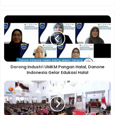
e
b
s
i
t
e
Dorong Industri UMKM Pangan Halal, Danone
Indonesia Gelar Edukasi Halal