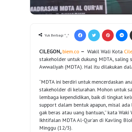
Facebook
Twitter
Pinterest
Messenger
Yuk Berbagi ^_^
C
ILEGON
,
biem.co
–
Wakil Wali Kota
Cil
stakeholder untuk dukung MDTA, saling 
Awwaliyah (MDTA). Hal itu dilakukan da
“MDTA ini berdiri untuk mencerdaskan ana
stakeholder di kelurahan. Mohon untuk s
lembaga kependidikan, baik di tingkat kelu
support dalam bentuk apapun, misal ada 
gak beras atau uang bantuan,” kata Waki
Ikhtifalan MDTA Al-Qur’an di Kavling Blo
Minggu (12/3).