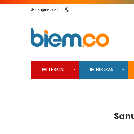
Switch
8 August 2026
skin
TERKINI
HIBURAN
Sanu