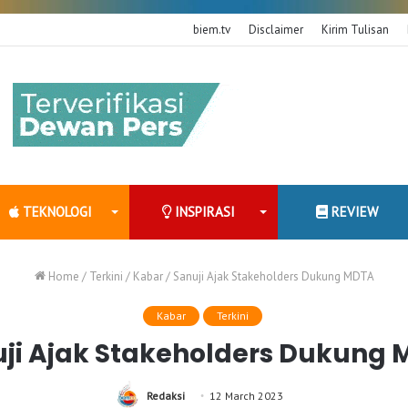
biem.tv
Disclaimer
Kirim Tulisan
TEKNOLOGI
INSPIRASI
REVIEW
Home
/
Terkini
/
Kabar
/
Sanuji Ajak Stakeholders Dukung MDTA
Kabar
Terkini
ji Ajak Stakeholders Dukung
Redaksi
12 March 2023