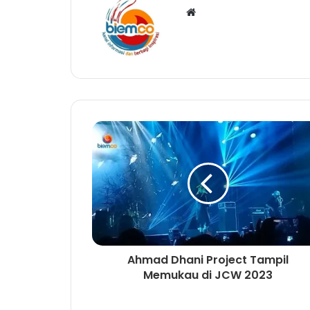
W
e
b
s
i
t
e
Ahmad Dhani Project Tampil
Memukau di JCW 2023