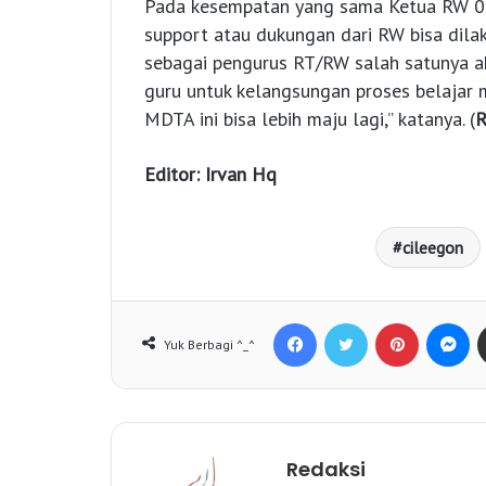
Pada kesempatan yang sama Ketua RW 05
support atau dukungan dari RW bisa dilak
sebagai pengurus RT/RW salah satunya a
guru untuk kelangsungan proses belajar m
MDTA ini bisa lebih maju lagi,” katanya. (
R
Editor: Irvan Hq
cileegon
Facebook
Twitter
Pinterest
Messenger
Yuk Berbagi ^_^
Redaksi