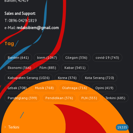
Banten, 42419
Sales and Support:
T: 0896-0429-1819
e-Mail:
redaksibiem@gmail.com
Tag
Banten
(641)
biem
(1047)
Cilegon
(336)
covid-19
(743)
Ekonomi
(366)
Film
(885)
Kabar
(3451)
Kabupaten Serang
(1026)
Korea
(376)
Kota Serang
(720)
Lebak
(708)
Musik
(768)
Olahraga
(716)
Opini
(419)
Pandeglang
(399)
Pendidikan
(376)
PLN
(355)
Terkini
(685)
Rubrik
Terkini
19,535