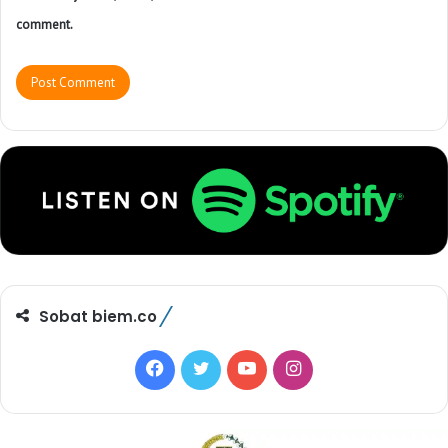
comment.
Sobat biem.co
F
T
Y
I
a
w
o
n