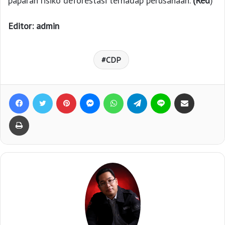
paparan risiko deforestasi terhadap perusahaan.
(Red
)
Editor: admin
CDP
Facebook
Twitter
Pinterest
Messenger
WhatsApp
Telegram
Line
Bagikan lewat e-Mail
Print