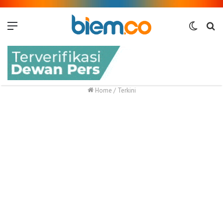
Menu
Switch
Me
skin
Home
/
Terkini