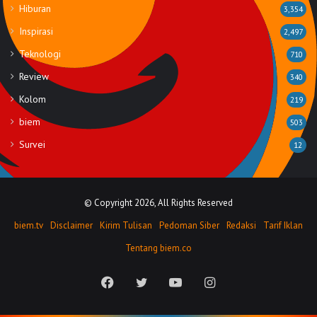
Hiburan
3,354
Inspirasi
2,497
Teknologi
710
Review
340
Kolom
219
biem
503
Survei
12
© Copyright 2026, All Rights Reserved
biem.tv
Disclaimer
Kirim Tulisan
Pedoman Siber
Redaksi
Tarif Iklan
Tentang biem.co
Facebook
Twitter
YouTube
Instagram