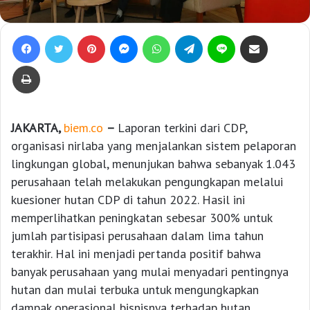
Facebook
Twitter
Pinterest
Messenger
WhatsApp
Telegram
Line
Bagikan lewat e-Mail
Print
JAKARTA,
biem.co
–
Laporan terkini dari CDP,
organisasi nirlaba yang menjalankan sistem pelaporan
lingkungan global, menunjukan bahwa sebanyak 1.043
perusahaan telah melakukan pengungkapan melalui
kuesioner hutan CDP di tahun 2022. Hasil ini
memperlihatkan peningkatan sebesar 300% untuk
jumlah partisipasi perusahaan dalam lima tahun
terakhir. Hal ini menjadi pertanda positif bahwa
banyak perusahaan yang mulai menyadari pentingnya
hutan dan mulai terbuka untuk mengungkapkan
dampak operasional bisnisnya terhadap hutan.