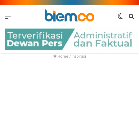
Menu
Switch
Me
skin
Home
/
Inspirasi