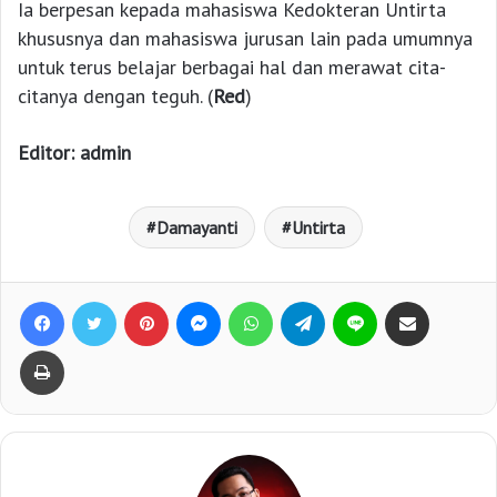
Ia berpesan kepada mahasiswa Kedokteran Untirta
khususnya dan mahasiswa jurusan lain pada umumnya
untuk terus belajar berbagai hal dan merawat cita-
citanya dengan teguh. (
Red
)
Editor: admin
Damayanti
Untirta
Facebook
Twitter
Pinterest
Messenger
WhatsApp
Telegram
Line
Bagikan lewat e-Mail
Print