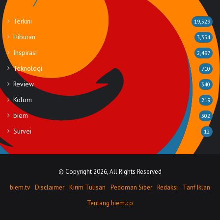
Rubrik
Terkini
19,529
Hiburan
3,354
Inspirasi
2,497
Teknologi
710
Review
340
Kolom
219
biem
502
Survei
12
© Copyright 2026, All Rights Reserved
biem.tv
Disclaimer
Kirim Tulisan
Pedoman Siber
Redaksi
Tarif Iklan
Tentang biem.co