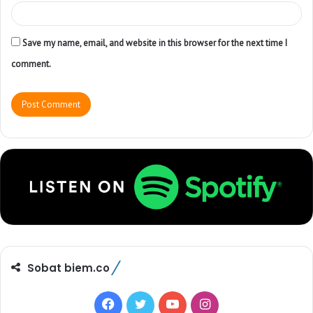
Save my name, email, and website in this browser for the next time I
comment.
Sobat biem.co
F
T
Y
I