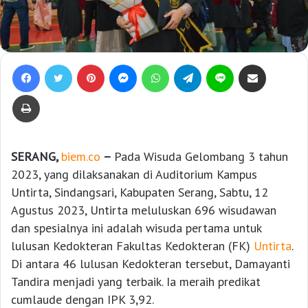
Facebook
Twitter
Pinterest
Messenger
WhatsApp
Telegram
Line
Bagikan lewat e-Mail
Print
SERANG,
biem.co
–
Pada Wisuda Gelombang 3 tahun
2023, yang dilaksanakan di Auditorium Kampus
Untirta, Sindangsari, Kabupaten Serang, Sabtu, 12
Agustus 2023, Untirta meluluskan 696 wisudawan
dan spesialnya ini adalah wisuda pertama untuk
lulusan Kedokteran Fakultas Kedokteran (FK)
Untirta
.
Di antara 46 lulusan Kedokteran tersebut, Damayanti
Tandira menjadi yang terbaik. Ia meraih predikat
cumlaude dengan IPK 3,92.