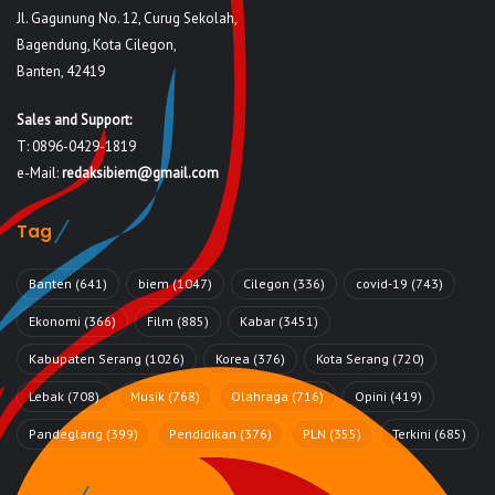
Jl. Gagunung No. 12, Curug Sekolah,
Bagendung, Kota Cilegon,
Banten, 42419
Sales and Support:
T: 0896-0429-1819
e-Mail:
redaksibiem@gmail.com
Tag
Banten
(641)
biem
(1047)
Cilegon
(336)
covid-19
(743)
Ekonomi
(366)
Film
(885)
Kabar
(3451)
Kabupaten Serang
(1026)
Korea
(376)
Kota Serang
(720)
Lebak
(708)
Musik
(768)
Olahraga
(716)
Opini
(419)
Pandeglang
(399)
Pendidikan
(376)
PLN
(355)
Terkini
(685)