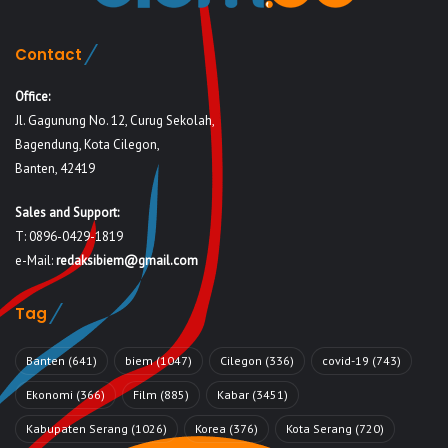
Contact
Office:
Jl. Gagunung No. 12, Curug Sekolah,
Bagendung, Kota Cilegon,
Banten, 42419
Sales and Support:
T: 0896-0429-1819
e-Mail:
redaksibiem@gmail.com
Tag
Banten
(641)
biem
(1047)
Cilegon
(336)
covid-19
(743)
Ekonomi
(366)
Film
(885)
Kabar
(3451)
Kabupaten Serang
(1026)
Korea
(376)
Kota Serang
(720)