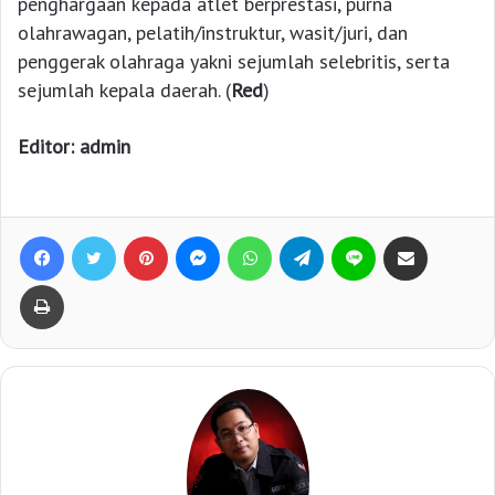
penghargaan kepada atlet berprestasi, purna
olahrawagan, pelatih/instruktur, wasit/juri, dan
penggerak olahraga yakni sejumlah selebritis, serta
sejumlah kepala daerah. (
Red
)
Editor: admin
Facebook
Twitter
Pinterest
Messenger
WhatsApp
Telegram
Line
Bagikan lewat e-Mail
Print