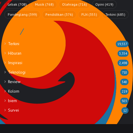
Lebak
(708)
Musik
(768)
Olahraga
(716)
Opini
(419)
Pandeglang
(399)
Pendidikan
(376)
PLN
(355)
Terkini
(685)
Rubrik
Terkini
19,537
Hiburan
3,354
Inspirasi
2,498
Teknologi
710
Review
340
Kolom
219
biem
503
Survei
12