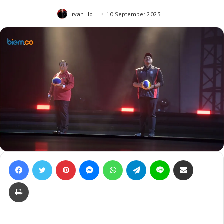
Irvan Hq
10 September 2023
Facebook
Twitter
Pinterest
Messenger
WhatsApp
Telegram
Line
Bagikan lewat e-Mail
Print