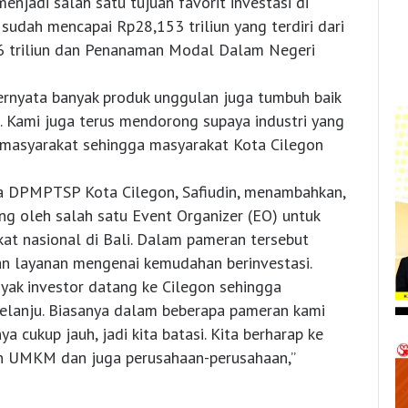
menjadi salah satu tujuan favorit investasi di
udah mencapai Rp28,153 triliun yang terdiri dari
 triliun dan Penanaman Modal Dalam Negeri
ternyata banyak produk unggulan juga tumbuh baik
 Kami juga terus mendorong supaya industri yang
 masyarakat sehingga masyarakat Kota Cilegon
da DPMPTSP Kota Cilegon, Safiudin, menambahkan,
g oleh salah satu Event Organizer (EO) untuk
at nasional di Bali. Dalam pameran tersebut
an layanan mengenai kemudahan berinvestasi.
yak investor datang ke Cilegon sehingga
elanju. Biasanya dalam beberapa pameran kami
cukup jauh, jadi kita batasi. Kita berharap ke
an UMKM dan juga perusahaan-perusahaan,”