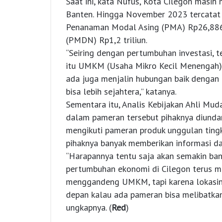
Saat ini, kata Nufus, Kota Cilegon masih 
Banten. Hingga November 2023 tercatat s
Penanaman Modal Asing (PMA) Rp26,886
(PMDN) Rp1,2 triliun.
“Seiring dengan pertumbuhan investasi, 
itu UMKM (Usaha Mikro Kecil Menengah).
ada juga menjalin hubungan baik dengan
bisa lebih sejahtera,” katanya.
Sementara itu, Analis Kebijakan Ahli Mu
dalam pameran tersebut pihaknya diundan
mengikuti pameran produk unggulan tingk
pihaknya banyak memberikan informasi d
“Harapannya tentu saja akan semakin ban
pertumbuhan ekonomi di Cilegon terus m
menggandeng UMKM, tapi karena lokasinya 
depan kalau ada pameran bisa melibatk
ungkapnya. (
Red
)