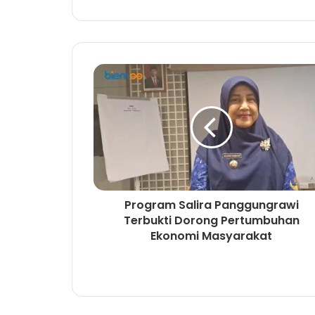
t
o
r
e
o
a
k
m
Program Salira Panggungrawi
Terbukti Dorong Pertumbuhan
Ekonomi Masyarakat