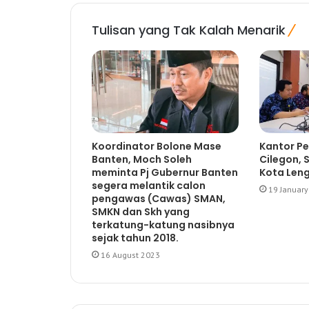
Tulisan yang Tak Kalah Menarik
Koordinator Bolone Mase
Kantor P
Banten, Moch Soleh
Cilegon, 
meminta Pj Gubernur Banten
Kota Len
segera melantik calon
19 Januar
pengawas (Cawas) SMAN,
SMKN dan Skh yang
terkatung-katung nasibnya
sejak tahun 2018.
16 August 2023