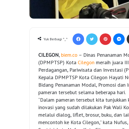
Facebook
Twitter
Pinterest
Messenger
Yuk Berbagi ^_^
CILEGON
,
biem.co
– Dinas Penanaman Mod
(DPMPTSP) Kota
Cilegon
meraih juara II
Perdagangan, Pariwisata dan Investasi (P
Kepala DPMPTSP Kota Cilegon Hayati N
Bidang Penanaman Modal, Promosi dan I
pameran tersebut selama beberapa hari.
“Dalam pameran tersebut kita tunjukkan k
inovasi yang sudah dilakukan Pak Wali Ko
melalui dialog, liflet, brosur, buku, dan 
mencontoh ke Kota Cilegon,” kata Nufus