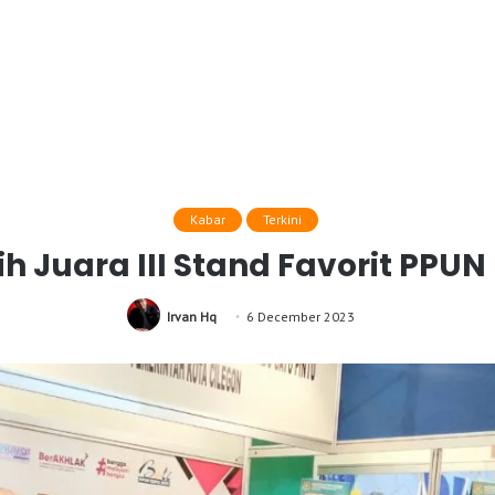
Kabar
Terkini
h Juara III Stand Favorit PPUN 
Irvan Hq
6 December 2023