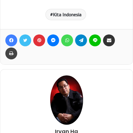
Kita Indonesia
Facebook
Twitter
Pinterest
Messenger
WhatsApp
Telegram
Line
Bagikan lewat e-Mail
Print
Irvan Hq