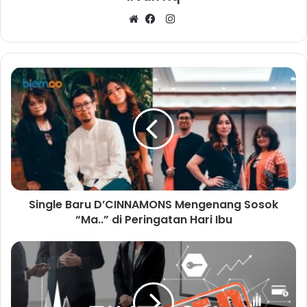
I
W
F
n
e
a
s
b
c
t
s
e
a
i
b
g
t
o
r
e
o
a
k
m
Single Baru D’CINNAMONS Mengenang Sosok
“Ma..” di Peringatan Hari Ibu