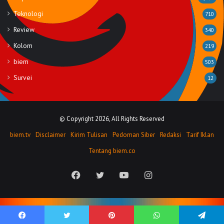
Teknologi
710
Review
340
Kolom
219
biem
503
Survei
12
© Copyright 2026, All Rights Reserved
biem.tv
Disclaimer
Kirim Tulisan
Pedoman Siber
Redaksi
Tarif Iklan
Tentang biem.co
Facebook
Twitter
YouTube
Instagram