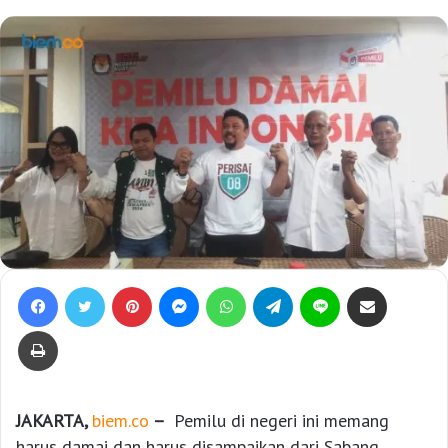
Facebook
Twitter
Pinterest
Messenger
WhatsApp
Telegram
Line
Bagikan lewat e-Mail
Print
JAKARTA,
biem.co
–
Pemilu di negeri ini memang
harus damai dan harus disampaikan dari Sabang