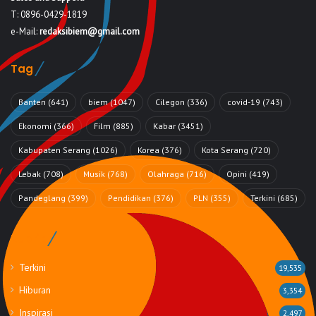
T: 0896-0429-1819
e-Mail:
redaksibiem@gmail.com
Tag
Banten
(641)
biem
(1047)
Cilegon
(336)
covid-19
(743)
Ekonomi
(366)
Film
(885)
Kabar
(3451)
Kabupaten Serang
(1026)
Korea
(376)
Kota Serang
(720)
Lebak
(708)
Musik
(768)
Olahraga
(716)
Opini
(419)
Pandeglang
(399)
Pendidikan
(376)
PLN
(355)
Terkini
(685)
Rubrik
Terkini
19,535
Hiburan
3,354
Inspirasi
2,497