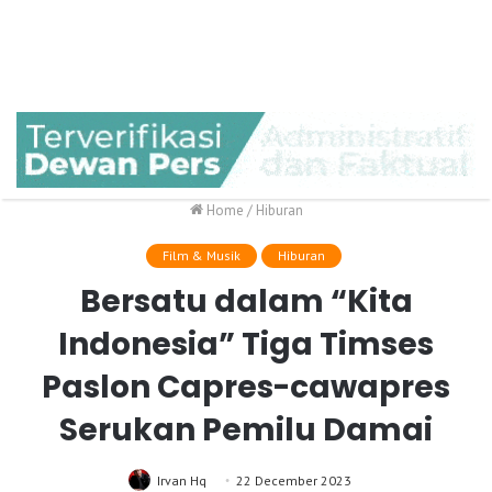
Home
/
Hiburan
Film & Musik
Hiburan
Bersatu dalam “Kita
Indonesia” Tiga Timses
Paslon Capres-cawapres
Serukan Pemilu Damai
Irvan Hq
22 December 2023